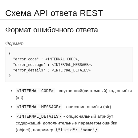
Схема API ответа REST
Формат ошибочного ответа
Формат
{

  "error_code" : <INTERNAL_CODE>,

  "error_message" : <INTERNAL_MESSAGE>,

  "error_details" : <INTERNAL_DETAILS>

}
- внутренний(системный) код ошибки
<INTERNAL_CODE>
(int).
- описание ошибки (str).
<INTERNAL_MESSAGE>
- опциональный атрибут,
<INTERNAL_DETAILS>
содержащий дополнительные параметры ошибки
(object), например
{"field": "name"}