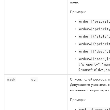
поле.
Примеры:
order=["priorit
order=["priorit
order=[{"state"
order=[{"priori
order=[["desc",
order=[["asc",[
["property","nam
{"somefield2","a
Список полей ресурса, 
mask
str
Допускается указывать 
вложенных опций через 
Примеры:
mask=id,name,ex