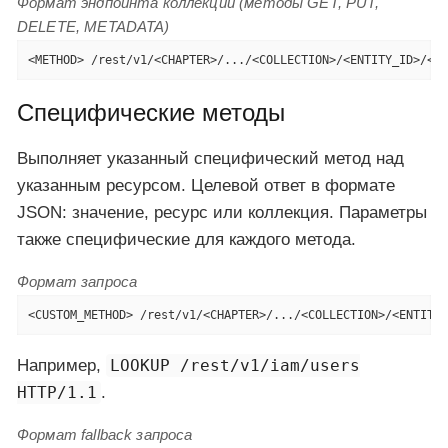
Формат эндпойнта коллекции (методы GET, PUT,
DELETE, METADATA)
<METHOD> /rest/v1/<CHAPTER>/.../<COLLECTION>/<ENTITY_ID>/<FI
Специфические методы
Выполняет указанный специфический метод над
указанным ресурсом. Целевой ответ в формате
JSON: значение, ресурс или коллекция. Параметры
также специфические для каждого метода.
Формат запроса
<CUSTOM_METHOD> /rest/v1/<CHAPTER>/.../<COLLECTION>/<ENTITY_
Например,
LOOKUP /rest/v1/iam/users
HTTP/1.1
.
Формат fallback запроса