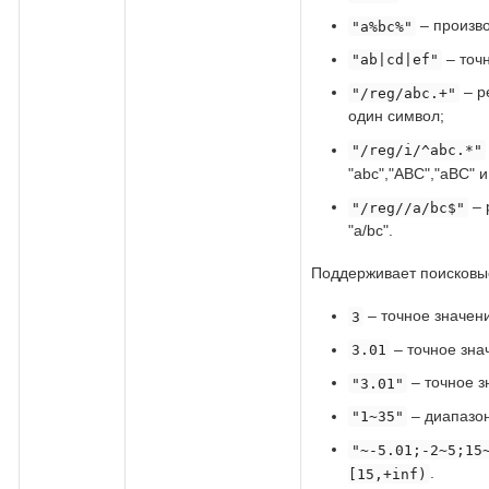
– произв
"a%bc%"
– точ
"ab|cd|ef"
– р
"/reg/abc.+"
один символ;
"/reg/i/^abc.*"
"abc","ABC","aBC" и 
– 
"/reg//a/bc$"
"a/bc".
Поддерживает поисковые
– точное значени
3
– точное зна
3.01
– точное з
"3.01"
– диапазон
"1~35"
"~-5.01;-2~5;15
.
[15,+inf)