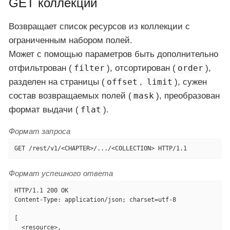
GET коллекции
Возвращает список ресурсов из коллекции с
ограниченным набором полей.
Может с помощью параметров быть дополнительно
отфильтрован (
filter
), отсортирован (
order
),
разделен на страницы (
offset
,
limit
), сужен
состав возвращаемых полей (
mask
), преобразован
формат выдачи (
flat
).
Формат запроса
GET /rest/v1/<CHAPTER>/.../<COLLECTION> HTTP/1.1
Формат успешного ответа
HTTP/1.1 200 OK

Content-Type: application/json; charset=utf-8

[

  <resource>,
