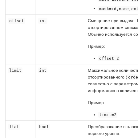
mask=id,name,ex
Смещение при выдаче. 
offset
int
отсортированном списке
Обычно используется с
Пример:
offset=2
Максимальное количеств
limit
int
отсортированного (
orde
совместно с параметро
информацию о количест
Пример:
limit=2
Преобразование в плоск
flat
bool
первого уровня: