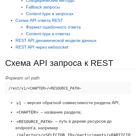
Специфические методы
Fallback запросы
Content-type в запросах
Схема API ответа REST
Формат ошибочного ответа
Content-type в ответах
REST API динамической модели данных
REST API через websocket
Схема API запроса к REST
Формат url path
/rest/v1/<CHAPTER>/<RESOURCE_PATH>
– версия обратной совместимости раздела API;
v1
– название раздела;
<CHAPTER>
– путь в дереве ресурсов до
<RESOURCE_PATH>
endpoint’а, например
/selectors/<SELECTOR_ID>/participants/<PARTICIP