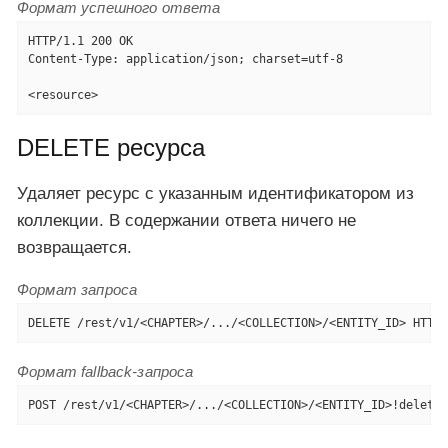
Формат успешного ответа
HTTP/1.1 200 OK

Content-Type: application/json; charset=utf-8

<resource>
DELETE ресурса
Удаляет ресурс с указанным идентификатором из
коллекции. В содержании ответа ничего не
возвращается.
Формат запроса
DELETE /rest/v1/<CHAPTER>/.../<COLLECTION>/<ENTITY_ID> HTTP/
Формат fallback-запроса
POST /rest/v1/<CHAPTER>/.../<COLLECTION>/<ENTITY_ID>!delete 