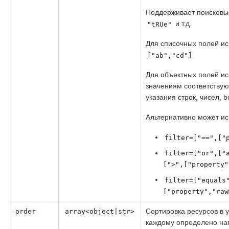
Поддерживает поисковы
и т.д.
"tRUe"
Для списочных полей исп
["ab","cd"]
Для объектных полей ис
значениям соответствую
указания строк, чисел, b
Альтернативно может и
filter=["==",["
filter=["or",["
[">",["property"
filter=["equals
["property","raw
Сортировка ресурсов в 
order
array<object|str>
каждому определено на