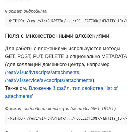
Формат эндпойнта
<METHOD> /rest/v1/<CHAPTER>/.../<COLLECTION>/<ENTITY_ID>/<FI
Поля с множественными вложениями
Для работы с вложениями используются методы
GET, POST, PUT, DELETE и опционально METADATA
(для коллекций доменного центра, например
/rest/v1/uc/ivrscripts/attachments
,
/rest/v1/service/svcscripts/attachments
).
Также см.
Вложенный файл, тип свойства 'list of
attachments'
Формат эндпойнта коллекции (методы GET, POST)
<METHOD> /rest/v1/<CHAPTER>/.../<COLLECTION>/<ENTITY_ID>/<FI