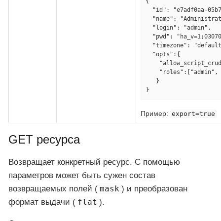
{

  "id": "e7adf0aa-05b7-8163-948c-3392a9660db9",

  "name": "Administrator",

  "login": "admin",

  "pwd": "ha_v=1;0307030703070309BFB39B099674A...",

  "timezone": "default",

  "opts":{

    "allow_script_crud": true,

    "roles":["admin", "scripteditor", "monitor"]

   }

}
Пример:
export=true
GET ресурса
Возвращает конкретный ресурс. С помощью
параметров может быть сужен состав
возвращаемых полей (
mask
) и преобразован
формат выдачи (
flat
).