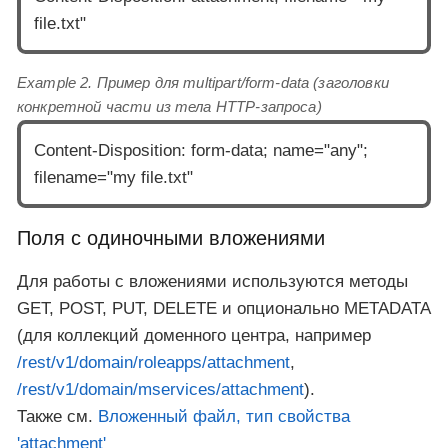
file.txt"
Example 2. Пример для multipart/form-data (заголовки
конкретной части из тела HTTP-запроса)
Content-Disposition: form-data; name="any";
filename="my file.txt"
Поля с одиночными вложениями
Для работы с вложениями используются методы
GET, POST, PUT, DELETE и опционально METADATA
(для коллекций доменного центра, например
/rest/v1/domain/roleapps/attachment
,
/rest/v1/domain/mservices/attachment
).
Также см.
Вложенный файл, тип свойства
'attachment'