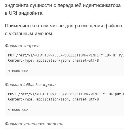
эндпойнта сущности с передачей идентификатора
в URI эндпойнта.
Применяется в том числе для размещения файлов
с указанным именем.
Формат запроса
PUT /rest/v1/<CHAPTER>/.../<COLLECTION>/<ENTITY_ID> HTTP/1.1

Content-Type: application/json; charset=utf-8

<resource>
Формат fallback-запроса
POST /rest/v1/<CHAPTER>/.../<COLLECTION>/<ENTITY_ID>!put HTT
Content-Type: application/json; charset=utf-8

<resource>
Формат успешного ответа