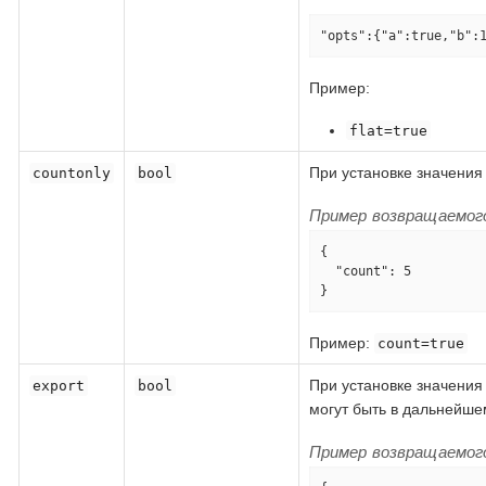
"opts":{"a":true,"b":
Пример:
flat=true
При установке значени
countonly
bool
Пример возвращаемого
{

  "count": 5

}
Пример:
count=true
При установке значени
export
bool
могут быть в дальнейш
Пример возвращаемого