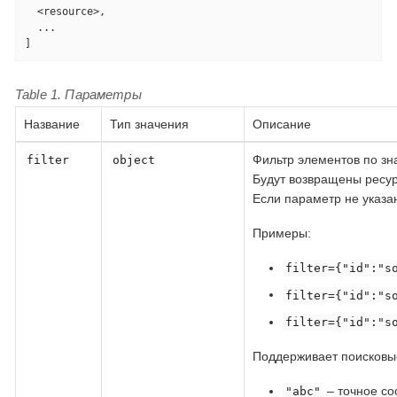
  <resource>,

  ...

]
Table 1. Параметры
Название
Тип значения
Описание
Фильтр элементов по зна
filter
object
Будут возвращены ресур
Если параметр не указа
Примеры:
filter={"id":"s
filter={"id":"s
filter={"id":"s
Поддерживает поисковые
– точное со
"abc"