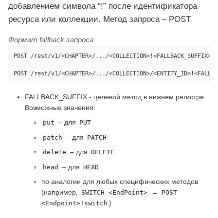
добавлением символа “!” после идентификатора
ресурса или коллекции. Метод запроса – POST.
Формат fallback запроса
POST /rest/v1/<CHAPTER>/.../<COLLECTION>!<FALLBACK_SUFFIX> H
POST /rest/v1/<CHAPTER>/.../<COLLECTION>/<ENTITY_ID>!<FALLBA
FALLBACK_SUFFIX - целевой метод в нижнем регистре.
Возможные значения:
– для
put
PUT
– для
patch
PATCH
– для
delete
DELETE
– для
head
HEAD
по аналогии для любых специфических методов
(например,
→
SWITCH <EndPoint>
POST
)
<Endpoint>!switch