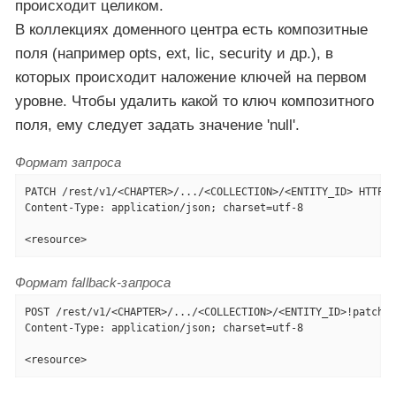
происходит целиком.
В коллекциях доменного центра есть композитные
поля (например opts, ext, lic, security и др.), в
которых происходит наложение ключей на первом
уровне. Чтобы удалить какой то ключ композитного
поля, ему следует задать значение 'null'.
Формат запроса
PATCH /rest/v1/<CHAPTER>/.../<COLLECTION>/<ENTITY_ID> HTTP/1
Content-Type: application/json; charset=utf-8

<resource>
Формат fallback-запроса
POST /rest/v1/<CHAPTER>/.../<COLLECTION>/<ENTITY_ID>!patch H
Content-Type: application/json; charset=utf-8

<resource>