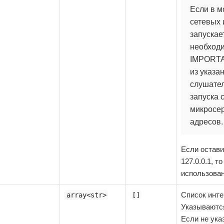
Если в м
сетевых 
запускае
необходи
IMPORTAN
из указа
слушател
запуска 
микросер
адресов.
Если остави
127.0.0.1, 
использован
Список инт
array<str>
[]
Указывают
Если не ука