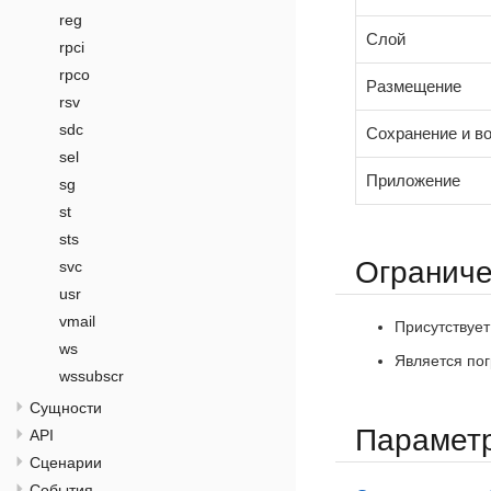
reg
Слой
rpci
rpco
Размещение
rsv
sdc
Сохранение и во
sel
Приложение
sg
st
sts
Огранич
svc
usr
vmail
Присутствует
ws
Является по
wssubscr
Сущности
Парамет
API
Сценарии
События