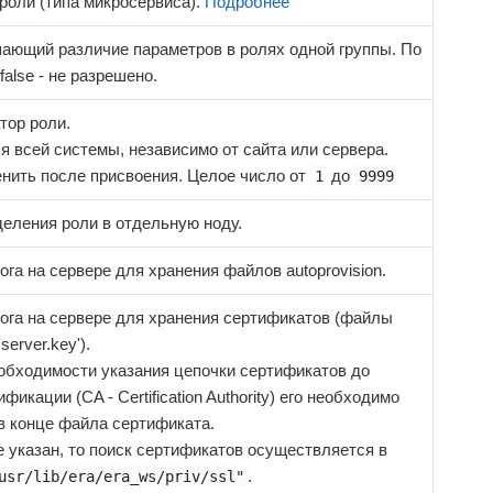
роли (типа микросервиса).
Подробнее
ающий различие параметров в ролях одной группы. По
alse - не разрешено.
тор роли.
я всей системы, независимо от сайта или сервера.
нить после присвоения. Целое число от
до
1
9999
еления роли в отдельную ноду.
ога на сервере для хранения файлов autoprovision.
ога на сервере для хранения сертификатов (файлы
 'server.key').
обходимости указания цепочки сертификатов до
фикации (CA - Certification Authority) его необходимо
в конце файла сертификата.
е указан, то поиск сертификатов осуществляется в
.
usr/lib/era/era_ws/priv/ssl"