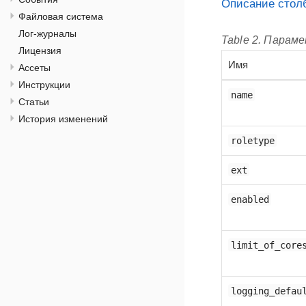
Описание стол
Файловая система
Лог-журналы
Table 2. Парам
Лицензия
Имя
Ассеты
Инструкции
name
Статьи
История изменений
roletype
ext
enabled
limit_of_core
logging_defau