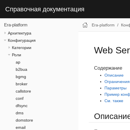
Справочная документация
Era-platform
Era-platform
Кон
Архитектура
Конфигурация
Web Ser
Категории
Роли
ap
Содержание
b2bua
Описание
bgmg
Ограничения
broker
Параметры
callstore
Пример конф
conf
См. также
dfsync
dms
Описани
domstore
email