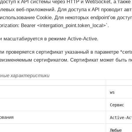
доступ к API системы через HTTP и WebSocket, а такж
левых веб-приложений. Для доступа к API проводит ав
использование Cookie. Для некоторых endpoint’ов досту
rization: Bearer <intergation_point.token_local>`.
и масштабируется в режиме Active-Active.
ли проверяется сертификат указанный в параметре *cert
неизменяемым сертификатом. Сертификат может быть пе
мные характеристики
ws
Сервис
ования
Active-Ac
Любые