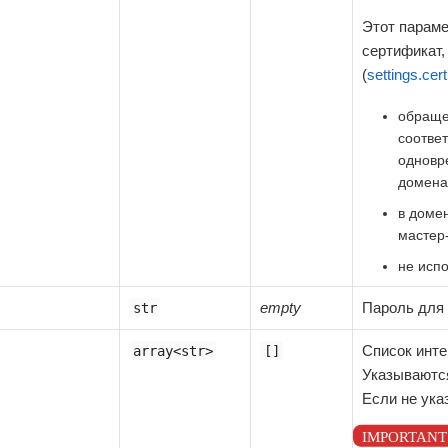
Этот параме
сертификат,
(
settings.cer
обраще
соотве
одновр
домена
в доме
мастер
не исп
empty
Пароль для 
str
Список инт
array<str>
[]
Указывают
Если не ука