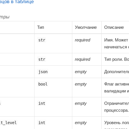
бцов в таблице
етры
Тип
Умолчание
Описание
required
Имя. Может 
str
начинаться 
required
Тип роли. В
str
empty
Дополнитель
json
empty
Флаг активно
bool
валидации и
empty
Ограничител
s
int
процессора.
empty
Уровень лог
lt_level
int