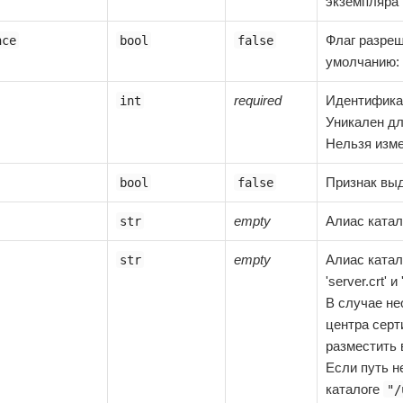
экземпляра 
Флаг разреш
nce
bool
false
умолчанию: f
required
Идентифика
int
Уникален дл
Нельзя изме
Признак выд
bool
false
empty
Алиас катал
str
empty
Алиас катал
str
'server.crt' и
В случае не
центра серти
разместить 
Если путь н
каталоге
"/