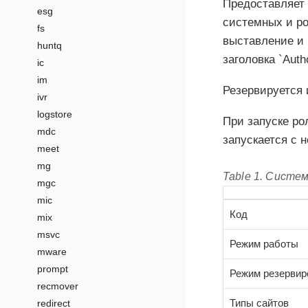
Предоставляет 
esg
системных и ро
fs
выставление и 
huntq
заголовка `Autho
ic
im
Резервируется 
ivr
logstore
При запуске ро
mdc
запускается с 
meet
mg
Table 1. Систе
mgc
mic
Код
mix
msvc
Режим работы
mware
prompt
Режим резервир
recmover
Типы сайтов
redirect