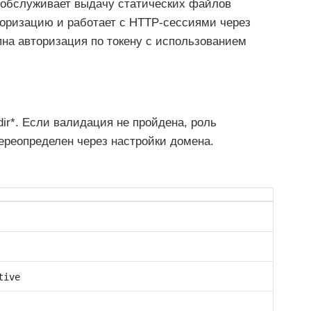
е обслуживает выдачу статических файлов
торизацию и работает с HTTP-сессиями через
пна авторизация по токену с использованием
dir*. Если валидация не пройдена, роль
реопределен через настройки домена.
tive