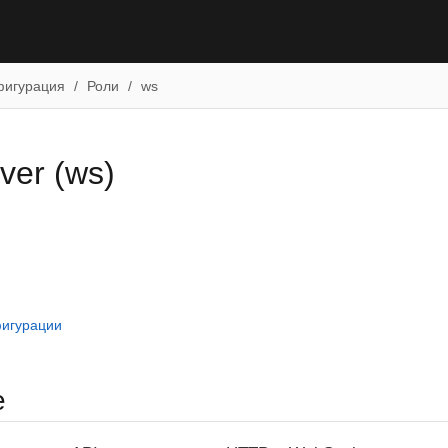
фигурация
Роли
ws
ver (ws)
игурации
е