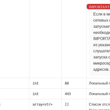
Если в м
сетевых 
запускае
необходи
IMPORTAN
из указа
слушател
запуска 
микросер
адресов.
Локальный п
int
80
Локальный п
int
443
Список отсл
s
array<str>
[]