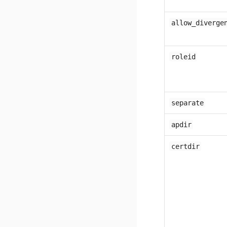
allow_diverge
roleid
separate
apdir
certdir