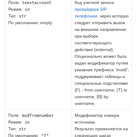
Поле:
Код учетной записи
toextaccount
Режим:
провайдера SIP
in
Тип:
телефонии
, через которую
str
По умолчанию:
empty
следует отправить вызов
на внешнее направление
при выборе
соответствующего
действия (external).
Опционально может быть
задан модификатор путем
указания префикса '/mod/';
поддерживает таблицы и
специальные подстановки
{F} - from username, {T} to
username, {B} by
username.
Поле
:
Модификатор номера
modfromnumber
Режим:
источника.
in
Тип:
Результат применяется на
str
По умолчанию:
следующих шагах
"T"