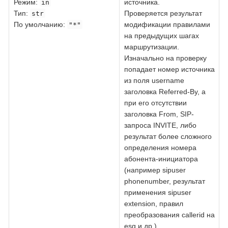
Режим:
источника.
in
Тип:
Проверяется результат
str
По умолчанию:
модификации правилами
"*"
на предыдущих шагах
маршрутизации.
Изначально на проверку
попадает номер источника
из поля username
заголовка Referred-By, а
при его отсутствии
заголовка From, SIP-
запроса INVITE, либо
результат более сложного
определения номера
абонента-инициатора
(например sipuser
phonenumber, результат
применения sipuser
extension, правил
преобразования callerid на
esg и др.).