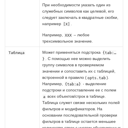
При необходимости указать один из
служебных символов как целевой, его
следует заключать в квадратные скобки,
например
.
[X]
Например,
– любое
XXX
трехсимвольное значение.
Может применяться подстрока
Таблица
{tab:…​
. С помощью нее можно выделить
}
группу символов в проверяемом
значении и сопоставить их с таблицей,
встроенной в правило (
).
opts.tab
Например,
- выделение
{tab:a}
подстроки и сопоставление ее с полем
всех объектов/строк в таблице.
a
Таблица служет связке нескольких полей
фильтров и модификаторов. На
основании последовательной проверки
фильтров в таблице остается меньшее
количество строк с учетом обнаруженных