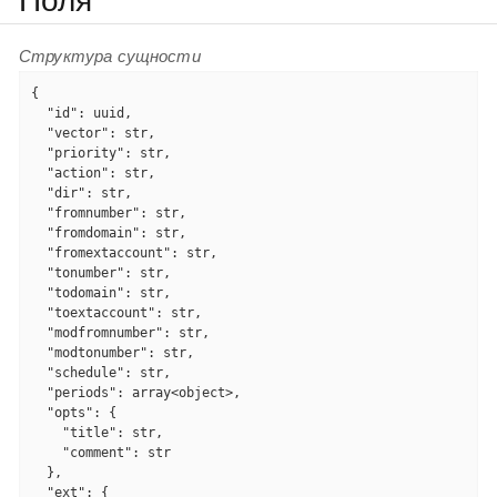
Поля
Структура сущности
{

"id"
: uuid,

"vector"
: str,

"priority"
: str,

"action"
: str,

"dir"
: str,

"fromnumber"
: str,

"fromdomain"
: str,

"fromextaccount"
: str,

"tonumber"
: str,

"todomain"
: str,

"toextaccount"
: str,

"modfromnumber"
: str,

"modtonumber"
: str,

"schedule"
: str,

"periods"
: array<object>,

"opts"
: {

"title"
: str,

"comment"
: str

  },

"ext"
: {
