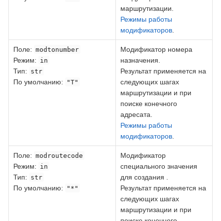
маршрутизации.
Режимы работы
модификаторов
.
Поле
:
Модификатор номера
modtonumber
Режим:
назначения.
in
Тип:
Результат применяется на
str
По умолчанию:
следующих шагах
"T"
маршрутизации и при
поиске конечного
адресата.
Режимы работы
модификаторов
.
Поле
:
Модификатор
modroutecode
Режим:
специального значения
in
Тип:
для создания .
str
По умолчанию:
Результат применяется на
"*"
следующих шагах
маршрутизации и при
поиске конечного