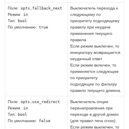
Поле
:
Выключатель перехода к
opts.fallback_next
Режим:
следующему по
in
Тип:
приоритету подходящему
bool
По умолчанию:
правилу при неудаче
true
применения текущего
правила.
Если режим выключен, то
инициатору возвращается
неудачный ответ.
Если режим включен, то
применяется следующее
по приоритету
подходящее по фильтру
правило текущего домена.
Поле
:
Выключатель опции
opts.use_redirect
Режим:
перенаправления при
in
Тип:
переходе в другой домен
bool
По умолчанию:
(для правил типа cross).
false
Если режим выключен, то