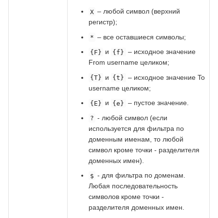
– любой символ (верхний
X
регистр);
– все оставшиеся символы;
*
и
– исходное значение
{F}
{f}
From username целиком;
и
– исходное значение To
{T}
{t}
username целиком;
и
– пустое значение.
{E}
{e}
- любой символ (если
?
используется для фильтра по
доменным именам, то любой
символ кроме точки - разделителя
доменных имен).
- для фильтра по доменам.
$
Любая последовательность
символов кроме точки -
разделителя доменных имен.