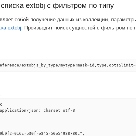
списка extobj с фильтром по типу
вляет собой получение данных из коллекции, параметр
ка extobj
. Производит поиск сущностей с фильтром по п
а
eference/extobjs_by_type/mytype?mask=id,type,opts&limit=
а


application/json; charset=utf-8

9b9f2-016c-b30f-e345-50e54938780c",
