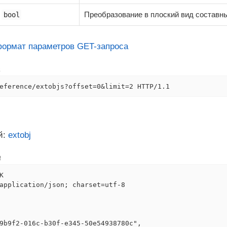
Преобразование в плоский вид составн
bool
формат параметров GET-запроса
а
eference/extobjs?offset=0&limit=2 HTTP/1.1
й:
extobj
а


application/json; charset=utf-8

9b9f2-016c-b30f-e345-50e54938780c",
