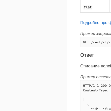
flat
Подробно про 
Пример запрос
GET /rest/v1/r
Ответ
Описание поле
Пример ответ
HTTP/1.1 200 OK
Content-Type: 
[

  {

    "id": "f19