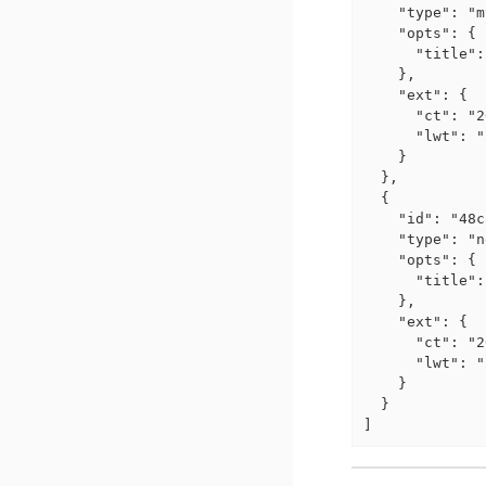
    "type": "m
    "opts": {

      "title":
    },

    "ext": {

      "ct": "2
      "lwt": "
    }

  },

  {

    "id": "48c
    "type": "n
    "opts": {

      "title":
    },

    "ext": {

      "ct": "2
      "lwt": "
    }

  }

]