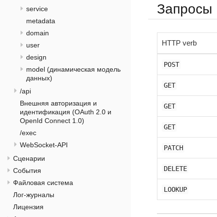
Запросы
service
metadata
domain
HTTP verb
user
design
POST
model (динамическая модель
данных)
GET
/api
Внешняя авторизация и
GET
идентификация (OAuth 2.0 и
OpenId Connect 1.0)
GET
/exec
WebSocket-API
PATCH
Сценарии
DELETE
События
Файловая система
LOOKUP
Лог-журналы
Лицензия