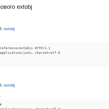
ового extobj
й:
extobj
а
reference/extobjs HTTP/1.1

application/json; charset=utf-8

й:
extobj
а

