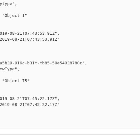
ytype",

 "Object 1"

019-08-21T07:43:53.91Z",

2019-08-21T07:43:53.91Z"

a5b30-016c-b31f-fb85-50e54938780c",

ewType",

 "Object 75"

019-08-21T07:45:22.17Z",

2019-08-21T07:45:22.17Z"
