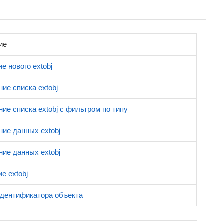
ие
е нового extobj
ие списка extobj
ие списка extobj с фильтром по типу
ие данных extobj
ие данных extobj
е extobj
идентификатора объекта