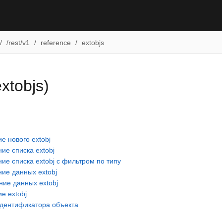
/rest/v1
reference
extobjs
xtobjs)
е нового extobj
ие списка extobj
ие списка extobj с фильтром по типу
ие данных extobj
ие данных extobj
е extobj
идентификатора объекта