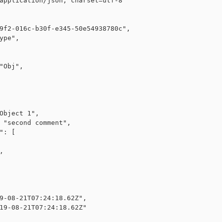
application/json; charset=utf-8

9f2-016c-b30f-e345-50e54938780c",

ype",

"Obj",

Object 1",

 "second comment",

": [



9-08-21T07:24:18.62Z",

19-08-21T07:24:18.62Z"
