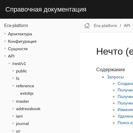
Справочная документация
Era-platform
Era-platform
API
Архитектура
Конфигурация
Нечто (e
Сущности
API
/rest/v1
Содержание
public
Запросы
fs
Создани
reference
Получен
extobjs
Получен
master
Получен
addressbook
Изменен
Удалени
iam
Поиск 
journal
uc