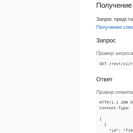
Получение 
Запрос предста
Получение спис
Запрос
Пример запрос
GET /rest/v1/r
Ответ
Пример ответ
HTTP/1.1 200 OK
Content-Type: 
[

  {

    "id": "f19