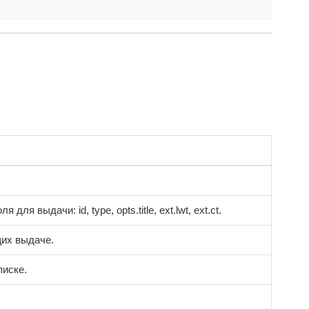
я выдачи: id, type, opts.title, ext.lwt, ext.ct.
их выдаче.
писке.