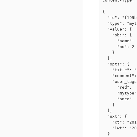
Content-Type: 
{

  "id": "f199b
  "type": "myt
  "value": {

    "obj": {

      "name": 
      "no": 2

    }

  },

  "opts": {

    "title": "
    "comment":
    "user_tags
      "red",

      "mytype",
      "once"

    ]

  },

  "ext": {

    "ct": "201
    "lwt": "20
  }
