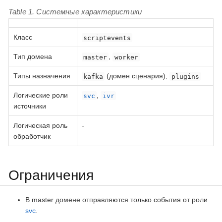
Table 1. Системные характеристики
Класс
scriptevents
Тип домена
,
master
worker
Типы назначения
(домен сценария),
kafka
plugins
Логические роли
,
svc
ivr
источники
Логическая роль
-
обработчик
Ограничения
В master домене отправляются только события от роли
svc
.