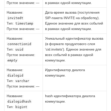
Пустое значение: —
в рамках одной коммутации.
Название
:
Дата-время вызова (поступления
SIP-пакета INVITE на обработку).
invitedt
Тип
:
Единое значение для всех событий
timestamp
Пустое значение: —
в рамках одной коммутации.
Название
:
Уникальный идентификатор вызова
(в формате продуктового слоя
connectionid
Тип
:
'cid.invitets'). Единое значение для
uuid
Пустое значение:
всех событий в рамках одной
коммутации.
empty
Название
:
Идентификатор диалога
коммутации.
dialogid
Тип
:
varchar
Пустое значение: —
Название
:
hash идентификатора диалога
коммутации.
dialogidhash
Тип
:
bigint