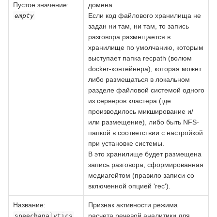
Пустое значение:
домена.
Если код файлового хранилища не
empty
задан ни там, ни там, то запись
разговора размещается в
хранилище по умолчанию, которым
выступает папка recpath (волюм
docker-контейнера), которая может
либо размещаться в локальном
разделе файловой системой одного
из серверов кластера (где
производилось микширование и/
или размещение), либо быть NFS-
папкой в соответствии с настройкой
при установке системы.
В это хранилище будет размещена
запись разговора, сформированная
медиагейтом (правило записи со
включенной опцией 'rec').
Название
:
Признак активности режима
расчета речевой аналитики для
speechanalytics