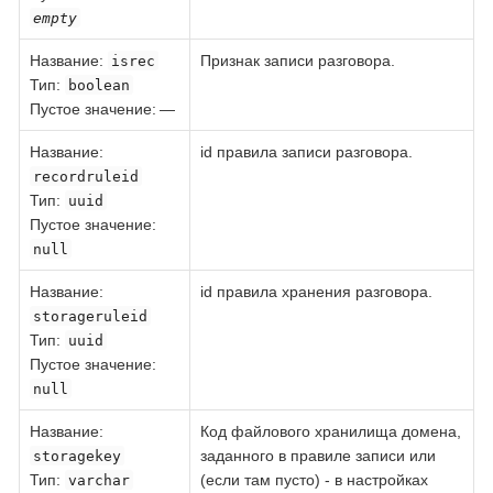
empty
Название
:
Признак записи разговора.
isrec
Тип
:
boolean
Пустое значение: —
Название
:
id правила записи разговора.
recordruleid
Тип
:
uuid
Пустое значение:
null
Название
:
id правила хранения разговора.
storageruleid
Тип
:
uuid
Пустое значение:
null
Название
:
Код файлового хранилища домена,
заданного в правиле записи или
storagekey
Тип
:
(если там пусто) - в настройках
varchar