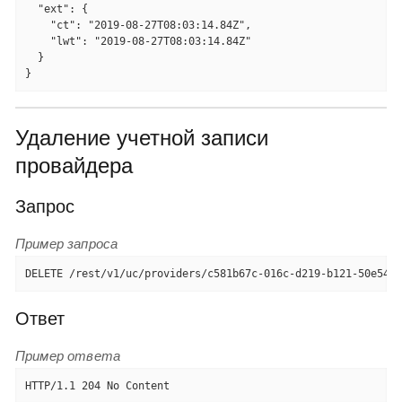
  "ext": {

    "ct": "2019-08-27T08:03:14.84Z",

    "lwt": "2019-08-27T08:03:14.84Z"

  }

}
Удаление учетной записи
провайдера
Запрос
Пример запроса
DELETE /rest/v1/uc/providers/c581b67c-016c-d219-b121-50e5493
Ответ
Пример ответа
HTTP/1.1 204 No Content