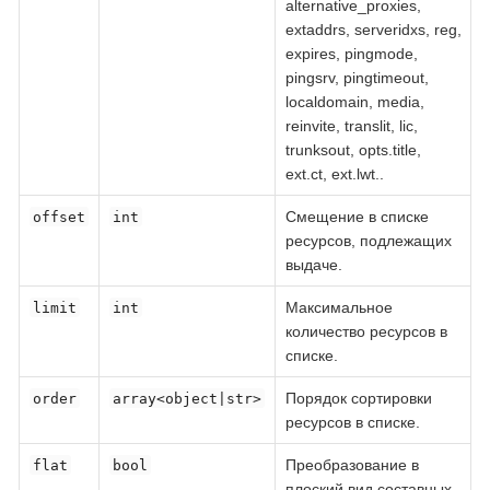
alternative_proxies,
extaddrs, serveridxs, reg,
expires, pingmode,
pingsrv, pingtimeout,
localdomain, media,
reinvite, translit, lic,
trunksout, opts.title,
ext.ct, ext.lwt..
Смещение в списке
offset
int
ресурсов, подлежащих
выдаче.
Максимальное
limit
int
количество ресурсов в
списке.
Порядок сортировки
order
array<object|str>
ресурсов в списке.
Преобразование в
flat
bool
плоский вид составных