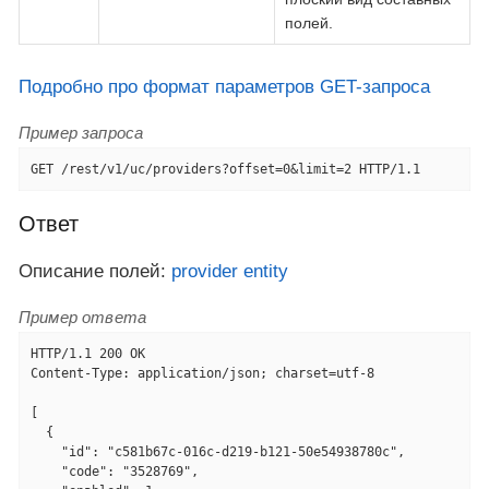
полей.
Подробно про формат параметров GET-запроса
Пример запроса
GET /rest/v1/uc/providers?offset=0&limit=2 HTTP/1.1
Ответ
Описание полей:
provider entity
Пример ответа
HTTP/1.1 200 OK

Content-Type: application/json; charset=utf-8

[

  {

    "id": "c581b67c-016c-d219-b121-50e54938780c",

    "code": "3528769",
