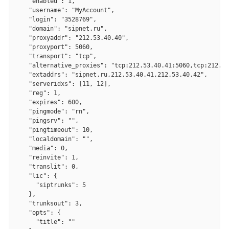
    "enabled": 1,

    "username": "MyAccount",

    "login": "3528769",

    "domain": "sipnet.ru",

    "proxyaddr": "212.53.40.40",

    "proxyport": 5060,

    "transport": "tcp",

    "alternative_proxies": "tcp:212.53.40.41:5060,tcp:212.53
    "extaddrs": "sipnet.ru,212.53.40.41,212.53.40.42",

    "serveridxs": [11, 12],

    "reg": 1,

    "expires": 600,

    "pingmode": "rn",

    "pingsrv": "",

    "pingtimeout": 10,

    "localdomain": "",

    "media": 0,

    "reinvite": 1,

    "translit": 0,

    "lic": {

      "siptrunks": 5

    },

    "trunksout": 3,

    "opts": {

      "title": ""
