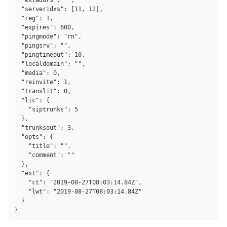
  "serveridxs": [11, 12],

  "reg": 1,

  "expires": 600,

  "pingmode": "rn",

  "pingsrv": "",

  "pingtimeout": 10,

  "localdomain": "",

  "media": 0,

  "reinvite": 1,

  "translit": 0,

  "lic": {

    "siptrunks": 5

  },

  "trunksout": 3,

  "opts": {

    "title": "",

    "comment": ""

  },

  "ext": {

    "ct": "2019-08-27T08:03:14.84Z",

    "lwt": "2019-08-27T08:03:14.84Z"

  }

}