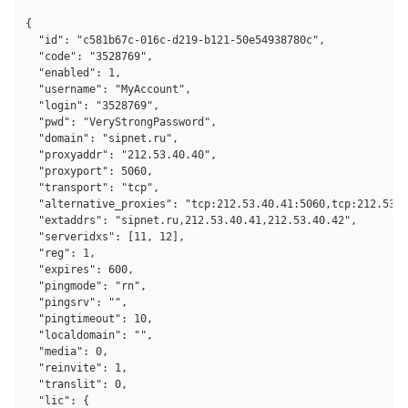
{

  "id": "c581b67c-016c-d219-b121-50e54938780c",

  "code": "3528769",

  "enabled": 1,

  "username": "MyAccount",

  "login": "3528769",

  "pwd": "VeryStrongPassword",

  "domain": "sipnet.ru",

  "proxyaddr": "212.53.40.40",

  "proxyport": 5060,

  "transport": "tcp",

  "alternative_proxies": "tcp:212.53.40.41:5060,tcp:212.53.4
  "extaddrs": "sipnet.ru,212.53.40.41,212.53.40.42",

  "serveridxs": [11, 12],

  "reg": 1,

  "expires": 600,

  "pingmode": "rn",

  "pingsrv": "",

  "pingtimeout": 10,

  "localdomain": "",

  "media": 0,

  "reinvite": 1,

  "translit": 0,

  "lic": {
