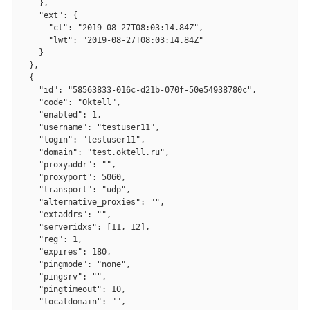
    },

    "ext": {

      "ct": "2019-08-27T08:03:14.84Z",

      "lwt": "2019-08-27T08:03:14.84Z"

    }

  },

  {

    "id": "58563833-016c-d21b-070f-50e54938780c",

    "code": "Oktell",

    "enabled": 1,

    "username": "testuser11",

    "login": "testuser11",

    "domain": "test.oktell.ru",

    "proxyaddr": "",

    "proxyport": 5060,

    "transport": "udp",

    "alternative_proxies": "",

    "extaddrs": "",

    "serveridxs": [11, 12],

    "reg": 1,

    "expires": 180,

    "pingmode": "none",

    "pingsrv": "",

    "pingtimeout": 10,

    "localdomain": "",
