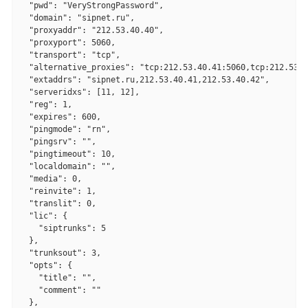
  "pwd": "VeryStrongPassword",

  "domain": "sipnet.ru",

  "proxyaddr": "212.53.40.40",

  "proxyport": 5060,

  "transport": "tcp",

  "alternative_proxies": "tcp:212.53.40.41:5060,tcp:212.53.4
  "extaddrs": "sipnet.ru,212.53.40.41,212.53.40.42",

  "serveridxs": [11, 12],

  "reg": 1,

  "expires": 600,

  "pingmode": "rn",

  "pingsrv": "",

  "pingtimeout": 10,

  "localdomain": "",

  "media": 0,

  "reinvite": 1,

  "translit": 0,

  "lic": {

    "siptrunks": 5

  },

  "trunksout": 3,

  "opts": {

    "title": "",

    "comment": ""

  },
