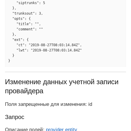
    "siptrunks": 5

  },

  "trunksout": 3,

  "opts": {

    "title": "",

    "comment": ""

  },

  "ext": {

    "ct": "2019-08-27T08:03:14.84Z",

    "lwt": "2019-08-27T08:03:14.84Z"

  }

}
Изменение данных учетной записи
провайдера
Поля запрещенные для изменения: id
Запрос
Описание полей:
provider entity