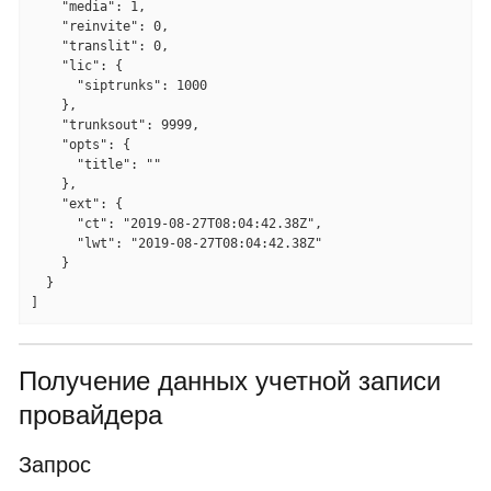
    "media": 1,

    "reinvite": 0,

    "translit": 0,

    "lic": {

      "siptrunks": 1000

    },

    "trunksout": 9999,

    "opts": {

      "title": ""

    },

    "ext": {

      "ct": "2019-08-27T08:04:42.38Z",

      "lwt": "2019-08-27T08:04:42.38Z"

    }

  }

]
Получение данных учетной записи
провайдера
Запрос