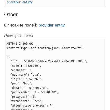
provider entity
Ответ
Описание полей:
provider entity
Пример ответа
HTTP/1.1 200 OK

Content-Type: application/json; charset=utf-8

{

  "id": "c581b67c-016c-d219-b121-50e54938780c",

  "code": "3528769",

  "enabled": 1,

  "username": "aaa",

  "login": "3528769",

  "pwd": "bbb",

  "domain": "sipnet.ru",

  "proxyaddr": "212.53.40.40",

  "proxyport": 0,

  "transport": "tcp",

  "alternative_proxies": "",

  "extaddrs": "",
