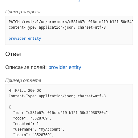
Пример запроса
PATCH /rest/v1/uc/providers/c581b67c-016c-d219-b121-50e54938
Content-Type: application/json; charset=utf-8

provider entity
Ответ
Описание полей:
provider entity
Пример ответа
HTTP/1.1 200 OK

Content-Type: application/json; charset=utf-8

{

  "id": "c581b67c-016c-d219-b121-50e54938780c",

  "code": "3528769",

  "enabled": 1,

  "username": "MyAccount",

  "login": "3528769",
