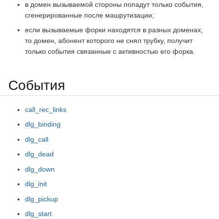
в домен вызываемой стороны попадут только события,
сгенерированные после машрутизации;
если вызываемые форки находятся в разных доменах,
то домен, абонент которого не снял трубку, получит
только события связанные с активностью его форка.
События
call_rec_links
dlg_binding
dlg_call
dlg_dead
dlg_down
dlg_init
dlg_pickup
dlg_start