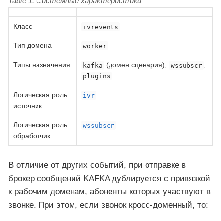
Table 1. Системные характеристики
Класс
ivrevents
Тип домена
worker
Типы назначения
(домен сценария),
,
kafka
wssubscr
plugins
Логическая роль
ivr
источник
Логическая роль
wssubscr
обработчик
В отличие от других событий, при отправке в
брокер сообщений KAFKA дублируется с привязкой
к рабочим доменам, абоненты которых участвуют в
звонке. При этом, если звонок кросс-доменный, то: