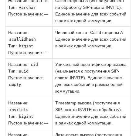
Название
:
CallId стороны А (из поступившего
acallid
Тип
:
на обработку SIP-пакета INVITE).
varchar
Пустое значение: —
Единое значение для всех событий
в рамках одной коммутации.
Название
:
Числовой хеш от CallId стороны А.
Единое значение для всех событий
acallidhash
Тип
:
в рамках одной коммутации.
bigint
Пустое значение: —
Название
:
Уникальный идентификатор вызова
cid
Тип
:
(начинается с поступления SIP-
uuid
Пустое значение:
пакета INVITE). Единое значение
для всех событий в рамках одной
empty
коммутации.
Название
:
Timestamp вызова (поступления
SIP-пакета INVITE на обработку).
invitets
Тип
:
Единое значение для всех событий
bigint
Пустое значение: —
в рамках одной коммутации.
Название
:
Дата-время вызова (поступления