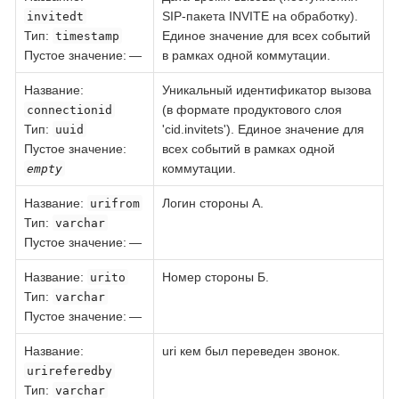
SIP-пакета INVITE на обработку).
invitedt
Тип
:
Единое значение для всех событий
timestamp
Пустое значение: —
в рамках одной коммутации.
Название
:
Уникальный идентификатор вызова
(в формате продуктового слоя
connectionid
Тип
:
'cid.invitets'). Единое значение для
uuid
Пустое значение:
всех событий в рамках одной
коммутации.
empty
Название
:
Логин стороны А.
urifrom
Тип
:
varchar
Пустое значение: —
Название
:
Номер стороны Б.
urito
Тип
:
varchar
Пустое значение: —
Название
:
uri кем был переведен звонок.
urireferedby
Тип
:
varchar