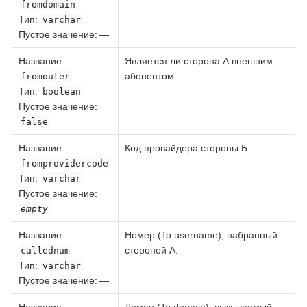
fromdomain
Тип
:
varchar
Пустое значение: —
Название
:
Является ли сторона А внешним
абонентом.
fromouter
Тип
:
boolean
Пустое значение:
false
Название
:
Код провайдера стороны Б.
fromprovidercode
Тип
:
varchar
Пустое значение:
empty
Название
:
Номер (To:username), набранный
стороной А.
callednum
Тип
:
varchar
Пустое значение: —
Название
:
Домен (To:domain), вызываемый