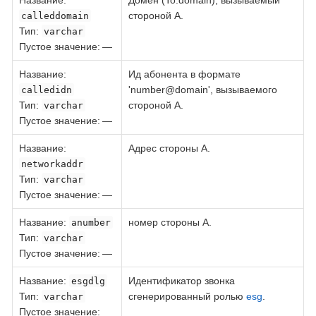
стороной А.
calleddomain
Тип
:
varchar
Пустое значение: —
Название
:
Ид абонента в формате
'number@domain', вызываемого
calledidn
Тип
:
стороной А.
varchar
Пустое значение: —
Название
:
Адрес стороны А.
networkaddr
Тип
:
varchar
Пустое значение: —
Название
:
номер стороны А.
anumber
Тип
:
varchar
Пустое значение: —
Название
:
Идентификатор звонка
esgdlg
Тип
:
сгенерированный ролью
esg
.
varchar
Пустое значение: