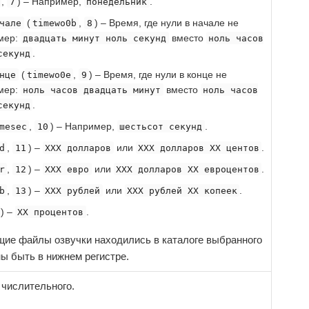
,
) – Например,
.
7
понедельник
(
,
) – Время, где нули в начале не
чале
timewo0b
8
имер:
вместо
двадцать минут ноль секунд
ноль часов
.
секунд
(
,
) – Время, где нули в конце не
нце
timewo0e
9
имер:
вместо
ноль часов двадцать минут
ноль часов
.
секунд
,
) – Например,
.
mesec
10
шестьсот секунд
,
) –
или
.
d
11
XXX долларов
XXX долларов XX центов
,
) –
или
.
r
12
XXX евро
XXX долларов XX евроцентов
,
) –
или
.
b
13
XXX рублей
XXX рублей XX копеек
) –
.
XX процентов
щие файлы озвучки находились в каталоге выбранного
ы быть в нижнем регистре.
 числительного.