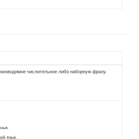
роизводимое числительное либо наборную фразу.
язык.
кий язык.