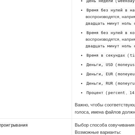
(
День недели
weekday
Время без нулей в на
воспроизводятся, напр
двадцать минут ноль 
Время без нулей в ко
воспроизводятся, напр
двадцать минут ноль 
(
Время в секундах
ti
(
Деньги, USD
moneyus
(
Деньги, EUR
moneyeu
(
Деньги, RUR
moneyru
(
,
Процент
percent
14
Важно, чтобы соответствую
голоса, имена файлов должн
Выбор способа озвучивания
проигрывания
Возможные варианты: