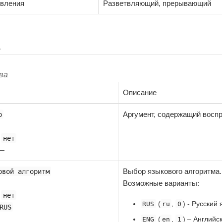
твления
Разветвляющий, прерывающий
а
ва
Описание
Аргумент, содержащий восп
о
:
нет
 —
Выбор языкового алгоритма.
овой алгоритм
Возможные варианты:
:
нет
(
,
) - Русский 
RUS
ru
0
RUS
(
,
) – Английс
ENG
en
1