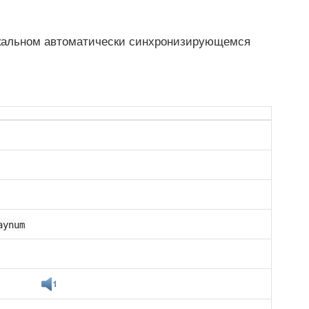
окальном автоматически синхронизирующемся
aynum