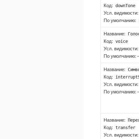
Код
:
downTone
Усл. видимости
По умолчанию:
Название
:
Голо
Код
:
voice
Усл. видимости
По умолчанию:
Название
:
Симв
Код
:
interrupt
Усл. видимости
По умолчанию:
Название
:
Пере
Код
:
transfer
Усл. видимости