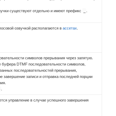
звучки существуют отдельно и имеют префикс
.
_
олосовой озвучкой располагаются в
ассетах
.
овательности символов прерывания через запятую.
е буфера DTMF последовательности символов,
азанных последовательностей прерывания,
е завершение записи и отправка последней порции
ия.
.
5
ется управление в случае успешного завершения