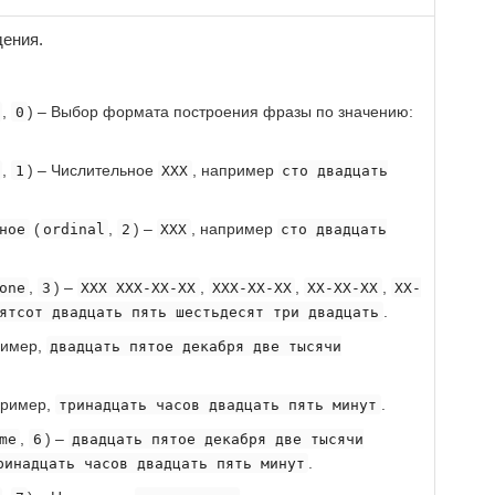
ения.
,
) – Выбор формата построения фразы по значению:
0
,
) – Числительное
, например
1
XXX
сто двадцать
(
,
) –
, например
ное
ordinal
2
XXX
сто двадцать
.
,
) –
,
,
,
one
3
XXX XXX-XX-XX
XXX-XX-XX
XX-XX-XX
XX-
.
ятсот двадцать пять шестьдесят три двадцать
ример,
двадцать пятое декабря две тысячи
пример,
.
тринадцать часов двадцать пять минут
,
) –
me
6
двадцать пятое декабря две тысячи
.
ринадцать часов двадцать пять минут