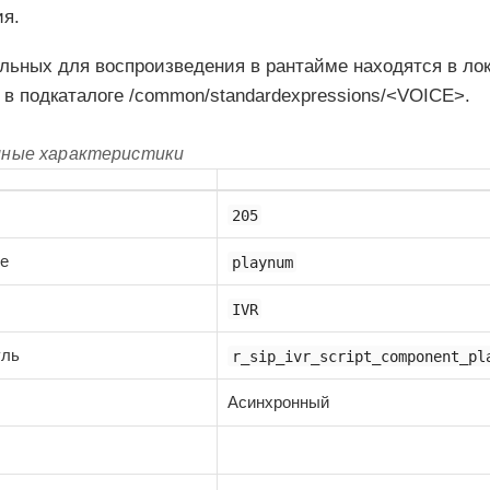
ия.
льных для воспроизведения в рантайме находятся в л
в подкаталоге /common/standardexpressions/<VOICE>.
мные характеристики
205
ие
playnum
IVR
уль
r_sip_ivr_script_component_pl
Асинхронный