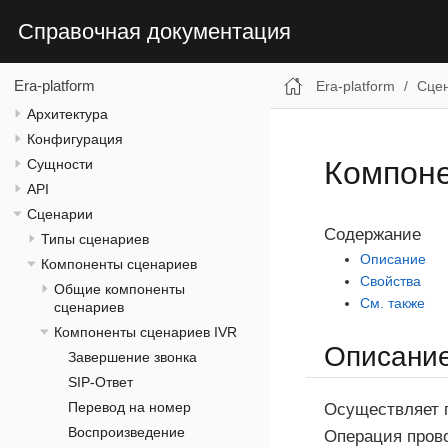
Справочная документация
Era-platform
Era-platform
Сце
Архитектура
Конфигурация
Компоне
Сущности
API
Сценарии
Содержание
Типы сценариев
Описание
Компоненты сценариев
Свойства
Общие компоненты
См. также
сценариев
Компоненты сценариев IVR
Описани
Завершение звонка
SIP-Ответ
Перевод на номер
Осуществляет п
Воспроизведение
Операция прово