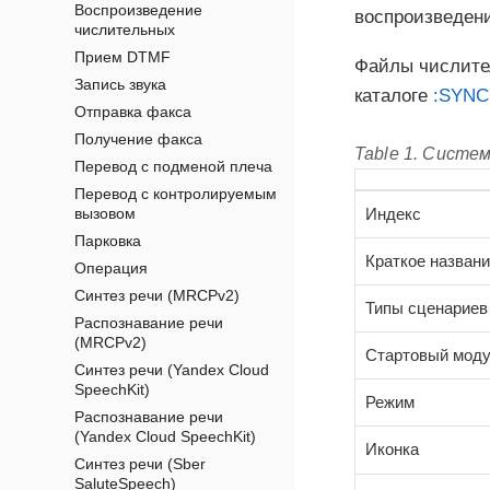
Воспроизведение
воспроизведен
числительных
Прием DTMF
Файлы числите
Запись звука
каталоге
:SYNC
Отправка факса
Получение факса
Table 1. Систе
Перевод с подменой плеча
Перевод с контролируемым
вызовом
Индекс
Парковка
Краткое назван
Операция
Синтез речи (MRCPv2)
Типы сценариев
Распознавание речи
(MRCPv2)
Стартовый мод
Синтез речи (Yandex Cloud
SpeechKit)
Режим
Распознавание речи
(Yandex Cloud SpeechKit)
Иконка
Синтез речи (Sber
SaluteSpeech)