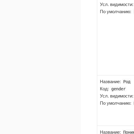
Усл. видимости
По умолчанию:
Название
:
Род
Код
:
gender
Усл. видимости
По умолчанию:
Название
:
Пони