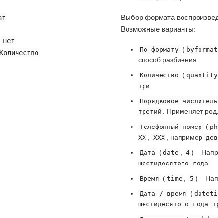
Выбор формата воспроизвед
ат
Возможные варианты:
:
нет
(
По формату
byformat
Количество
способ разбиения.
(
Количество
quantity
.
три
Порядковое числитель
. Применяет род
третий
(
Телефонный номер
ph
,
, например
XX
XXX
дев
(
,
) – Нап
Дата
date
4
.
шестидесятого года
(
,
) – На
Время
time
5
(
Дата / время
dateti
шестидесятого года т