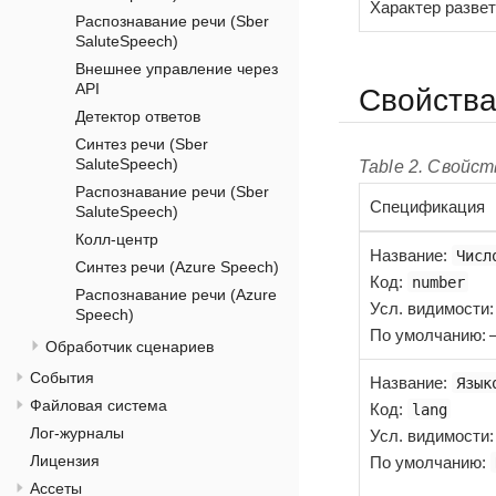
Характер разве
Распознавание речи (Sber
SaluteSpeech)
Внешнее управление через
API
Свойств
Детектор ответов
Синтез речи (Sber
SaluteSpeech)
Table 2. Свойст
Распознавание речи (Sber
Спецификация
SaluteSpeech)
Колл-центр
Название
:
Числ
Синтез речи (Azure Speech)
Код
:
number
Распознавание речи (Azure
Усл. видимости
Speech)
По умолчанию:
Обработчик сценариев
События
Название
:
Язык
Файловая система
Код
:
lang
Лог-журналы
Усл. видимости
Лицензия
По умолчанию:
Ассеты