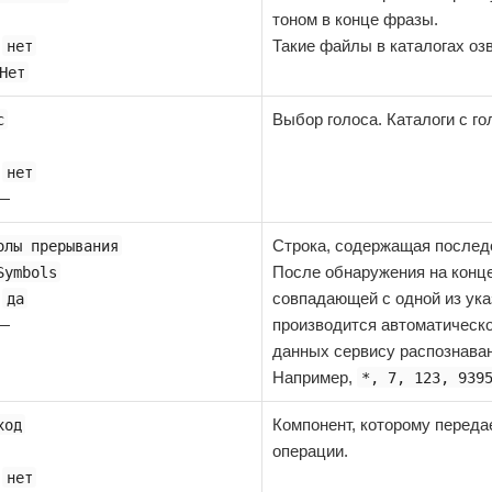
тоном в конце фразы.
:
Такие файлы в каталогах о
нет
Нет
Выбор голоса. Каталоги с г
с
:
нет
 —
Строка, содержащая послед
олы прерывания
После обнаружения на конц
Symbols
:
совпадающей с одной из ук
да
 —
производится автоматическо
данных сервису распознаван
Например,
*, 7, 123, 939
Компонент, которому переда
ход
операции.
:
нет