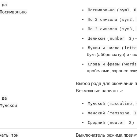
:
да
(
,
Посимвольно
sym1
0
Посимвольно
(
,
По 2 символа
sym2
(
,
По 3 символа
sym3
(
,
) 
Целиком
number
3
(
Буквы и числа
lette
букв (аббревиатур) и чис
(
Слова и фразы
words
пробелами, заранее озв
Выбор рода для окончаний 
Возможные варианты:
:
да
(
,
Мужской
masculine
Мужской
(
,
Женский
feminine
1
(
,
)
Средний
neuter
2
Выключатель режима преим
жать тон