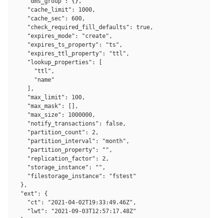
    "dms_group": {},

    "cache_limit": 1000,

    "cache_sec": 600,

    "check_required_fill_defaults": true,

    "expires_mode": "create",

    "expires_ts_property": "ts",

    "expires_ttl_property": "ttl",

    "lookup_properties": [

      "ttl",

      "name"

    ],

    "max_limit": 100,

    "max_mask": [],

    "max_size": 1000000,

    "notify_transactions": false,

    "partition_count": 2,

    "partition_interval": "month",

    "partition_property": "",

    "replication_factor": 2,

    "storage_instance": "",

    "filestorage_instance": "fstest"

  },

  "ext": {

    "ct": "2021-04-02T19:33:49.46Z",

    "lwt": "2021-09-03T12:57:17.48Z"
