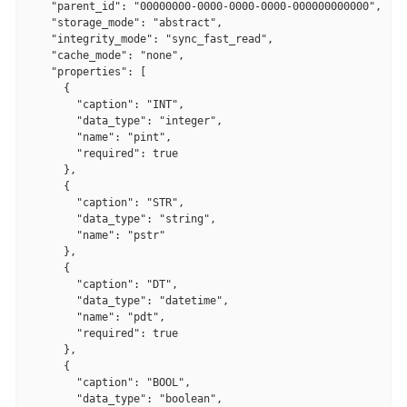
    "parent_id": "00000000-0000-0000-0000-000000000000",

    "storage_mode": "abstract",

    "integrity_mode": "sync_fast_read",

    "cache_mode": "none",

    "properties": [

      {

        "caption": "INT",

        "data_type": "integer",

        "name": "pint",

        "required": true

      },

      {

        "caption": "STR",

        "data_type": "string",

        "name": "pstr"

      },

      {

        "caption": "DT",

        "data_type": "datetime",

        "name": "pdt",

        "required": true

      },

      {

        "caption": "BOOL",

        "data_type": "boolean",
