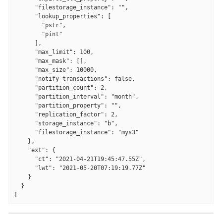
      "filestorage_instance": "",

      "lookup_properties": [

        "pstr",

        "pint"

      ],

      "max_limit": 100,

      "max_mask": [],

      "max_size": 10000,

      "notify_transactions": false,

      "partition_count": 2,

      "partition_interval": "month",

      "partition_property": "",

      "replication_factor": 2,

      "storage_instance": "b",

      "filestorage_instance": "mys3"

    },

    "ext": {

      "ct": "2021-04-21T19:45:47.55Z",

      "lwt": "2021-05-20T07:19:19.77Z"

    }

  }

]