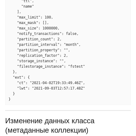
      "ttl",

      "name"

    ],

    "max_limit": 100,

    "max_mask": [],

    "max_size": 1000000,

    "notify_transactions": false,

    "partition_count": 2,

    "partition_interval": "month",

    "partition_property": "",

    "replication_factor": 2,

    "storage_instance": "",

    "filestorage_instance": "fstest"

  },

  "ext": {

    "ct": "2021-04-02T19:33:49.46Z",

    "lwt": "2021-09-03T12:57:17.48Z"

  }

}
Изменение данных класса
(метаданные коллекции)