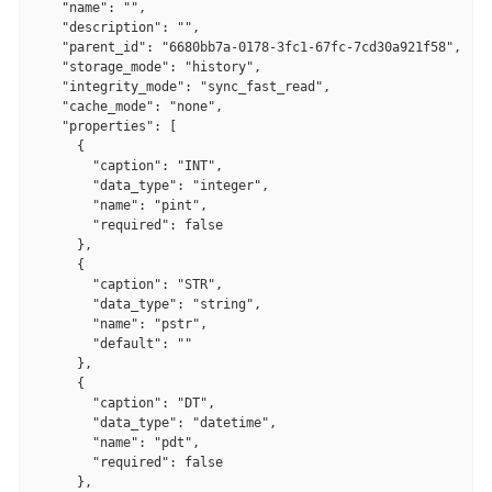
    "name": "",

    "description": "",

    "parent_id": "6680bb7a-0178-3fc1-67fc-7cd30a921f58",

    "storage_mode": "history",

    "integrity_mode": "sync_fast_read",

    "cache_mode": "none",

    "properties": [

      {

        "caption": "INT",

        "data_type": "integer",

        "name": "pint",

        "required": false

      },

      {

        "caption": "STR",

        "data_type": "string",

        "name": "pstr",

        "default": ""

      },

      {

        "caption": "DT",

        "data_type": "datetime",

        "name": "pdt",

        "required": false

      },
