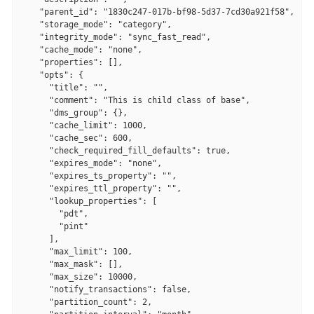
    "parent_id": "1830c247-017b-bf98-5d37-7cd30a921f58",

    "storage_mode": "category",

    "integrity_mode": "sync_fast_read",

    "cache_mode": "none",

    "properties": [],

    "opts": {

      "title": "",

      "comment": "This is child class of base",

      "dms_group": {},

      "cache_limit": 1000,

      "cache_sec": 600,

      "check_required_fill_defaults": true,

      "expires_mode": "none",

      "expires_ts_property": "",

      "expires_ttl_property": "",

      "lookup_properties": [

        "pdt",

        "pint"

      ],

      "max_limit": 100,

      "max_mask": [],

      "max_size": 10000,

      "notify_transactions": false,

      "partition_count": 2,
