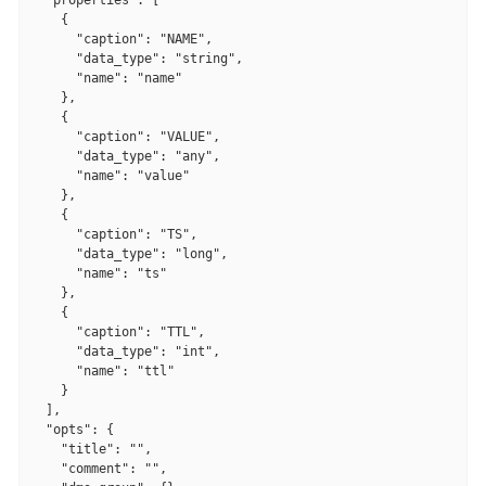
  "properties": [

    {

      "caption": "NAME",

      "data_type": "string",

      "name": "name"

    },

    {

      "caption": "VALUE",

      "data_type": "any",

      "name": "value"

    },

    {

      "caption": "TS",

      "data_type": "long",

      "name": "ts"

    },

    {

      "caption": "TTL",

      "data_type": "int",

      "name": "ttl"

    }

  ],

  "opts": {

    "title": "",

    "comment": "",
