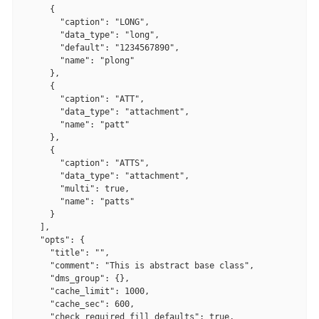
      {

        "caption": "LONG",

        "data_type": "long",

        "default": "1234567890",

        "name": "plong"

      },

      {

        "caption": "ATT",

        "data_type": "attachment",

        "name": "patt"

      },

      {

        "caption": "ATTS",

        "data_type": "attachment",

        "multi": true,

        "name": "patts"

      }

    ],

    "opts": {

      "title": "",

      "comment": "This is abstract base class",

      "dms_group": {},

      "cache_limit": 1000,

      "cache_sec": 600,

      "check_required_fill_defaults": true,
