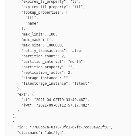
      "expires_ts_property": "ts",

      "expires_ttl_property": "ttl",

      "lookup_properties": [

        "ttl",

        "name"

      ],

      "max_limit": 100,

      "max_mask": [],

      "max_size": 1000000,

      "notify_transactions": false,

      "partition_count": 2,

      "partition_interval": "month",

      "partition_property": "",

      "replication_factor": 2,

      "storage_instance": "",

      "filestorage_instance": "fstest"

    },

    "ext": {

      "ct": "2021-04-02T19:33:49.46Z",

      "lwt": "2021-09-03T12:57:17.48Z"

    }

  },

  {

    "id": "7780bb7a-0178-3fc1-67fc-7cd30a921f58",

    "classname": "abc/fgh",
