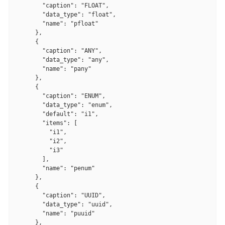
        "caption": "FLOAT",

        "data_type": "float",

        "name": "pfloat"

      },

      {

        "caption": "ANY",

        "data_type": "any",

        "name": "pany"

      },

      {

        "caption": "ENUM",

        "data_type": "enum",

        "default": "i1",

        "items": [

          "i1",

          "i2",

          "i3"

        ],

        "name": "penum"

      },

      {

        "caption": "UUID",

        "data_type": "uuid",

        "name": "puuid"

      },
