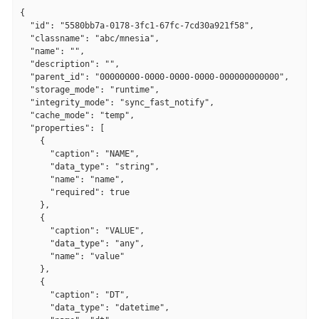
{

  "id": "5580bb7a-0178-3fc1-67fc-7cd30a921f58",

  "classname": "abc/mnesia",

  "name": "",

  "description": "",

  "parent_id": "00000000-0000-0000-0000-000000000000",

  "storage_mode": "runtime",

  "integrity_mode": "sync_fast_notify",

  "cache_mode": "temp",

  "properties": [

    {

      "caption": "NAME",

      "data_type": "string",

      "name": "name",

      "required": true

    },

    {

      "caption": "VALUE",

      "data_type": "any",

      "name": "value"

    },

    {

      "caption": "DT",

      "data_type": "datetime",
