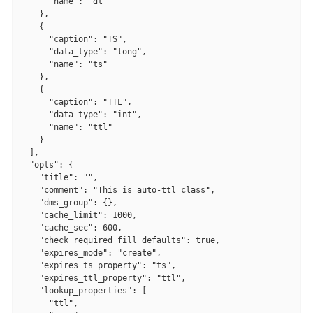
      "name": "dt"

    },

    {

      "caption": "TS",

      "data_type": "long",

      "name": "ts"

    },

    {

      "caption": "TTL",

      "data_type": "int",

      "name": "ttl"

    }

  ],

  "opts": {

    "title": "",

    "comment": "This is auto-ttl class",

    "dms_group": {},

    "cache_limit": 1000,

    "cache_sec": 600,

    "check_required_fill_defaults": true,

    "expires_mode": "create",

    "expires_ts_property": "ts",

    "expires_ttl_property": "ttl",

    "lookup_properties": [

      "ttl",
