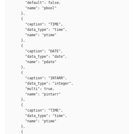
        "default": false,

        "name": "pbool"

      },

      {

        "caption": "TIME",

        "data_type": "time",

        "name": "ptime"

      },

      {

        "caption": "DATE",

        "data_type": "date",

        "name": "pdate"

      },

      {

        "caption": "INTARR",

        "data_type": "integer",

        "multi": true,

        "name": "pintarr"

      },

      {

        "caption": "TIME",

        "data_type": "time",

        "name": "ptime"

      },

      {
