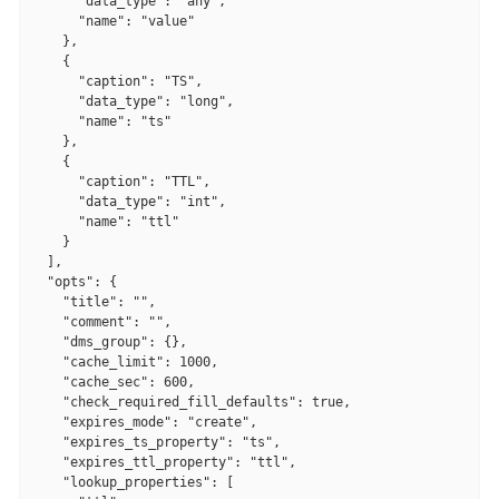
      "data_type": "any",

      "name": "value"

    },

    {

      "caption": "TS",

      "data_type": "long",

      "name": "ts"

    },

    {

      "caption": "TTL",

      "data_type": "int",

      "name": "ttl"

    }

  ],

  "opts": {

    "title": "",

    "comment": "",

    "dms_group": {},

    "cache_limit": 1000,

    "cache_sec": 600,

    "check_required_fill_defaults": true,

    "expires_mode": "create",

    "expires_ts_property": "ts",

    "expires_ttl_property": "ttl",

    "lookup_properties": [
