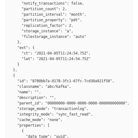
      "notify_transactions": false,

      "partition_count": 2,

      "partition_interval": "month",

      "partition_property": "pdt",

      "replication_factor": 2,

      "storage_instance": "a",

      "filestorage_instance": "auto"

    },

    "ext": {

      "ct": "2021-04-05T11:24:54.75Z",

      "lwt": "2021-04-05T11:24:54.75Z"

    }

  },

  {

    "id": "8780bb7a-0178-3fc1-67fc-7cd30a921f58",

    "classname": "abc/kafka",

    "name": "",

    "description": "",

    "parent_id": "00000000-0000-0000-0000-000000000000",

    "storage_mode": "transactionlog",

    "integrity_mode": "sync_fast_read",

    "cache_mode": "none",

    "properties": [

      {

        "data_type": "uuid",
