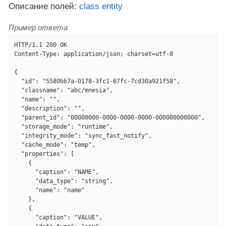
Описание полей:
class entity
Пример ответа
HTTP/1.1 200 OK

Content-Type: application/json; charset=utf-8

{

  "id": "5580bb7a-0178-3fc1-67fc-7cd30a921f58",

  "classname": "abc/mnesia",

  "name": "",

  "description": "",

  "parent_id": "00000000-0000-0000-0000-000000000000",

  "storage_mode": "runtime",

  "integrity_mode": "sync_fast_notify",

  "cache_mode": "temp",

  "properties": [

    {

      "caption": "NAME",

      "data_type": "string",

      "name": "name"

    },

    {

      "caption": "VALUE",
