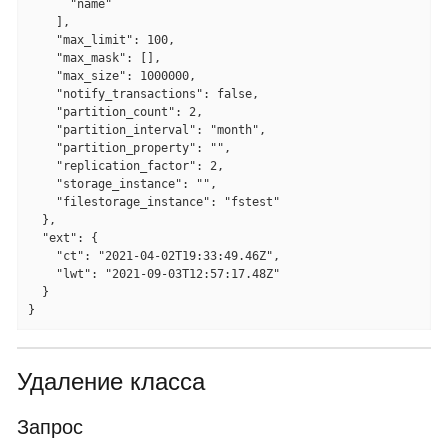
      "name"

    ],

    "max_limit": 100,

    "max_mask": [],

    "max_size": 1000000,

    "notify_transactions": false,

    "partition_count": 2,

    "partition_interval": "month",

    "partition_property": "",

    "replication_factor": 2,

    "storage_instance": "",

    "filestorage_instance": "fstest"

  },

  "ext": {

    "ct": "2021-04-02T19:33:49.46Z",

    "lwt": "2021-09-03T12:57:17.48Z"

  }

}
Удаление класса
Запрос