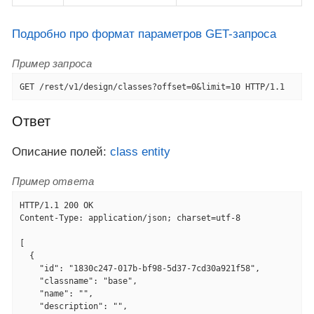
Подробно про формат параметров GET-запроса
Пример запроса
GET /rest/v1/design/classes?offset=0&limit=10 HTTP/1.1
Ответ
Описание полей:
class entity
Пример ответа
HTTP/1.1 200 OK

Content-Type: application/json; charset=utf-8

[

  {

    "id": "1830c247-017b-bf98-5d37-7cd30a921f58",

    "classname": "base",

    "name": "",

    "description": "",
