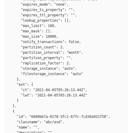
      "expires_mode": "none",

      "expires_ts_property": "",

      "expires_ttl_property": "",

      "lookup_properties": [],

      "max_limit": 100,

      "max_mask": [],

      "max_size": 10000,

      "notify_transactions": false,

      "partition_count": 2,

      "partition_interval": "month",

      "partition_property": "",

      "replication_factor": 2,

      "storage_instance": "auto",

      "filestorage_instance": "auto"

    },

    "ext": {

      "ct": "2021-04-05T05:26:13.44Z",

      "lwt": "2021-04-05T05:26:13.44Z"

    }

  },

  {

    "id": "6680bb7a-0178-3fc1-67fc-7cd30a921f58",

    "classname": "abc/asd",

    "name": "",

    "description": "",
