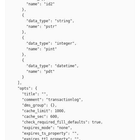
        "name": "id2"

      },

      {

        "data_type": "string",

        "name": "pstr"

      },

      {

        "data_type": "integer",

        "name": "pint"

      },

      {

        "data_type": "datetime",

        "name": "pdt"

      }

    ],

    "opts": {

      "title": "",

      "comment": "transactionlog",

      "dms_group": {},

      "cache_limit": 1000,

      "cache_sec": 600,

      "check_required_fill_defaults": true,

      "expires_mode": "none",

      "expires_ts_property": "",

      "expires_ttl_property": "",
