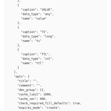
      },

      {

        "caption": "VALUE",

        "data_type": "any",

        "name": "value"

      },

      {

        "caption": "TS",

        "data_type": "long",

        "name": "ts"

      },

      {

        "caption": "TTL",

        "data_type": "int",

        "name": "ttl"

      }

    ],

    "opts": {

      "title": "",

      "comment": "",

      "dms_group": {},

      "cache_limit": 1000,

      "cache_sec": 600,

      "check_required_fill_defaults": true,

      "expires_mode": "create",
