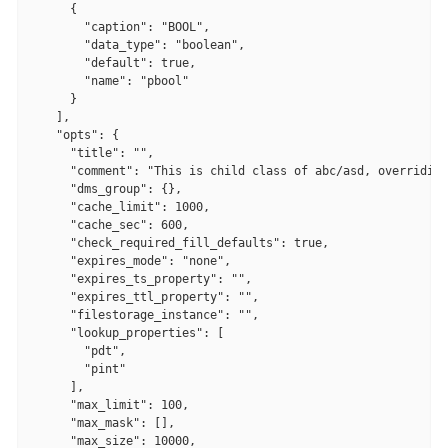
      {

        "caption": "BOOL",

        "data_type": "boolean",

        "default": true,

        "name": "pbool"

      }

    ],

    "opts": {

      "title": "",

      "comment": "This is child class of abc/asd, overriding
      "dms_group": {},

      "cache_limit": 1000,

      "cache_sec": 600,

      "check_required_fill_defaults": true,

      "expires_mode": "none",

      "expires_ts_property": "",

      "expires_ttl_property": "",

      "filestorage_instance": "",

      "lookup_properties": [

        "pdt",

        "pint"

      ],

      "max_limit": 100,

      "max_mask": [],

      "max_size": 10000,
