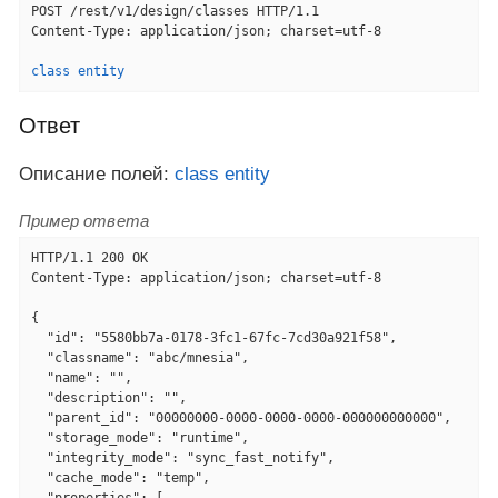
POST /rest/v1/design/classes HTTP/1.1

Content-Type: application/json; charset=utf-8

class entity
Ответ
Описание полей:
class entity
Пример ответа
HTTP/1.1 200 OK

Content-Type: application/json; charset=utf-8

{

  "id": "5580bb7a-0178-3fc1-67fc-7cd30a921f58",

  "classname": "abc/mnesia",

  "name": "",

  "description": "",

  "parent_id": "00000000-0000-0000-0000-000000000000",

  "storage_mode": "runtime",

  "integrity_mode": "sync_fast_notify",

  "cache_mode": "temp",
