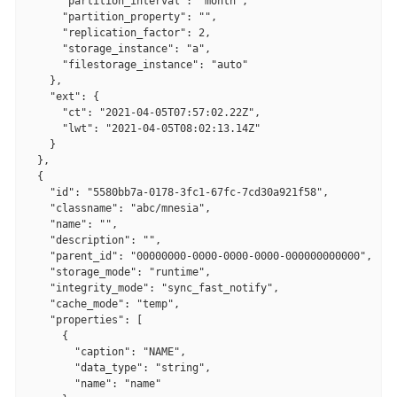
      "partition_interval": "month",

      "partition_property": "",

      "replication_factor": 2,

      "storage_instance": "a",

      "filestorage_instance": "auto"

    },

    "ext": {

      "ct": "2021-04-05T07:57:02.22Z",

      "lwt": "2021-04-05T08:02:13.14Z"

    }

  },

  {

    "id": "5580bb7a-0178-3fc1-67fc-7cd30a921f58",

    "classname": "abc/mnesia",

    "name": "",

    "description": "",

    "parent_id": "00000000-0000-0000-0000-000000000000",

    "storage_mode": "runtime",

    "integrity_mode": "sync_fast_notify",

    "cache_mode": "temp",

    "properties": [

      {

        "caption": "NAME",

        "data_type": "string",

        "name": "name"
