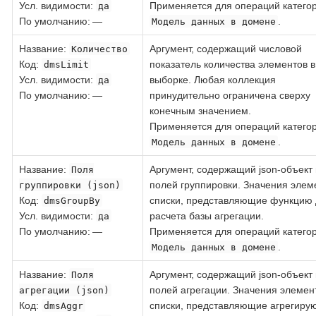
Усл. видимости:
Применяется для операций катего
да
По умолчанию: —
.
Модель данных в домене
Название
:
Аргумент, содержащий числовой
Количество
Код
:
показатель количества элементов в
dmsLimit
Усл. видимости:
выборке. Любая коллекция
да
По умолчанию: —
принудительно ограничена сверху
конечным значением.
Применяется для операций катего
.
Модель данных в домене
Название
:
Аргумент, содержащий json-объект 
Поля
полей группировки. Значения элеме
группировки (json)
Код
:
списки, представляющие функцию 
dmsGroupBy
Усл. видимости:
расчета базы агрегации.
да
По умолчанию: —
Применяется для операций катего
.
Модель данных в домене
Название
:
Аргумент, содержащий json-объект 
Поля
полей агрегации. Значения элемент
агрегации (json)
Код
:
списки, представляющие агрегир
dmsAggr