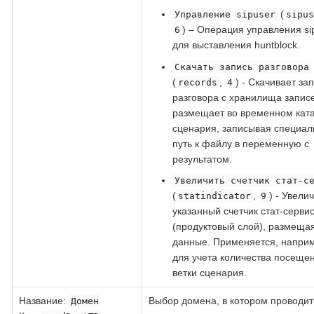
(
Управление sipuser
sipu
) – Операция управления si
6
для выставления huntblock.
Скачать запись разговора
(
,
) - Скачивает за
records
4
разговора с хранилища запис
размещает во временном кат
сценария, записывая специа
путь к файлу в переменную с
результатом.
Увеличить счетчик стат-с
(
,
) - Увели
statindicator
9
указанный счетчик стат-серви
(продуктовый слой), размеща
данные. Применяется, наприм
для учета количества посеще
ветки сценария.
Название
:
Выбор домена, в котором проводит
Домен