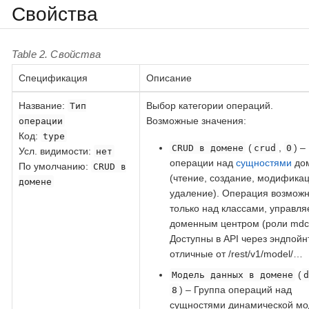
Свойства
Table 2. Свойства
Спецификация
Описание
Название
:
Выбор категории операций.
Тип
Возможные значения:
операции
Код
:
type
(
,
) –
CRUD в домене
crud
0
Усл. видимости:
нет
операции над
сущностями
до
По умолчанию:
CRUD в
(чтение, создание, модификац
домене
удаление). Операция возмож
только над классами, управл
доменным центром (роли mdc,
Доступны в API через эндпойн
отличные от /rest/v1/model/…​
(
Модель данных в домене
) – Группа операций над
8
сущностями динамической мо