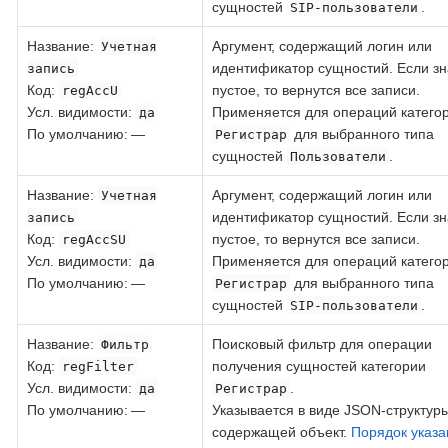
сущностей
.
SIP-пользователи
Название
:
Аргумент, содержащий логин или
Учетная
идентификатор сущностий. Если з
запись
Код
:
пустое, то вернутся все записи.
regAccU
Усл. видимости:
Применяется для операций катего
да
По умолчанию: —
для выбранного типа
Регистрар
сущностей
.
Пользователи
Название
:
Аргумент, содержащий логин или
Учетная
идентификатор сущностий. Если з
запись
Код
:
пустое, то вернутся все записи.
regAccSU
Усл. видимости:
Применяется для операций катего
да
По умолчанию: —
для выбранного типа
Регистрар
сущностей
.
SIP-пользователи
Название
:
Поисковый фильтр для операции
Фильтр
Код
:
получения сущностей категории
regFilter
Усл. видимости:
.
да
Регистрар
По умолчанию: —
Указывается в виде JSON-структуры
содержащей объект.
Порядок указа