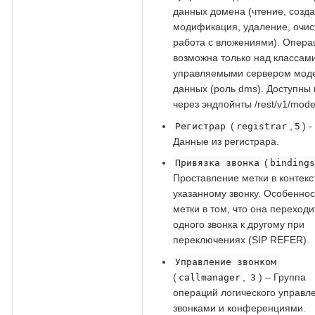
данных домена (чтение, созда
модификация, удаление, очис
работа с вложениями). Опера
возможна только над классами
управляемыми сервером мод
данных (роль dms). Доступны 
через эндпойнты /rest/v1/mode
(
,
) -
Регистрар
registrar
5
Данные из регистрара.
(
Привязка звонка
binding
Проставление метки в контекст
указанному звонку. Особеннос
метки в том, что она переходи
одного звонка к другому при
переключениях (SIP REFER).
Управление звонком
(
,
) – Группа
callmanager
3
операций логического управл
звонками и конференциями.