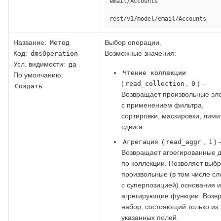
email/Accounts

rest/v1/model/email/Accounts
Название
:
Выбор операции.
Метод
Код
:
Возможные значения:
dmsOperation
Усл. видимости:
да
Чтение коллекции
По умолчанию:
(
,
) –
read_collection
0
Создать
Возвращает произвольные эл
с применением фильтра,
сортировки, маскировки, лими
сдвига.
(
,
) 
Агрегация
read_aggr
1
Возвращает агрегированные 
по коллекции. Позволяет выбр
произвольные (в том числе с
с суперпозицией) основания и
агрегирующие функции. Возв
набор, состояющий только из
указанных полей.