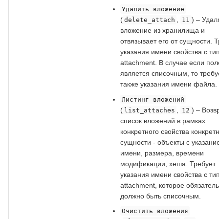
Удалить вложение
(
,
) – Удал
delete_attach
11
вложение из хранилища и
отвязывает его от сущности. 
указания имени свойства с ти
attachment. В случае если пол
является списочным, то требу
также указания имени файла.
Листинг вложений
(
,
) – Воз
list_attaches
12
список вложений в рамках
конкретного свойства конкрет
сущности - объекты с указани
имени, размера, времени
модификации, хеша. Требует
указания имени свойства с ти
attachment, которое обязател
должно быть списочным.
Очистить вложения