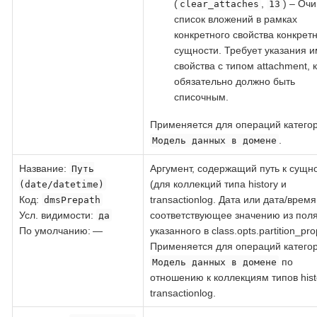
(
,
) – Оч
clear_attaches
13
список вложений в рамках
конкретного свойства конкрет
сущности. Требует указания 
свойства с типом attachment, 
обязательно должно быть
списочным.
Применяется для операций катего
.
Модель данных в домене
Название
:
Аргумент, содержащий путь к сущн
Путь
(для коллекций типа history и
(date/datetime)
Код
:
transactionlog. Дата или дата/время
dmsPrepath
Усл. видимости:
соответствующее значению из поля
да
По умолчанию: —
указанного в class.opts.partition_pro
Применяется для операций катего
по
Модель данных в домене
отношению к коллекциям типов hist
transactionlog.