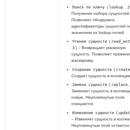
(
,
Поиск по ключу
lookup
2
Получение набора сущностей
Позволяет обнаружить
идентификаторы сущностей п
значениям их lookup-полей.
(
Чтение сущности
read_en
) – Возвращает указанную
3
сущность. Позволяет примени
маскировку.
(
Создание сущности
creat
Создает сущность в коллекции
(
Замена сущности
replace
Заменяет сущность в коллекц
новую. Неупомянутые поля
очищаются.
(
Изменение сущности
upda
– Изменяет сущность в коллек
Неупомянутые поля остаются