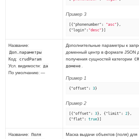
Пример 3
[{
"phonenumber"
: 
"asc"
}, 
{
"login"
:
"desc"
}]
Название
:
Дополнительные параметры к запр
доменный центр в формате JSON 
Доп.параметры
Код
:
получения сущностей категории
crudParam
C
Усл. видимости:
.
да
домене
По умолчанию: —
Пример 1
{
"offset"
: 
3
}
Пример 2
[{
"offset"
: 
3
}, {
"limit"
: 
2
}, 
{
"flat"
: 
true
}]
Название
:
Маска выдачи объектов (поля) для
Поля