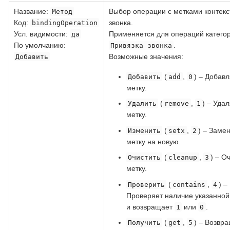
Название
:
Выбор операции с метками контекс
Метод
Код
:
звонка.
bindingOperation
Усл. видимости:
Применяется для операций катего
да
По умолчанию:
.
Привязка звонка
Возможные значения:
Добавить
(
,
) – Добав
Добавить
add
0
метку.
(
,
) – Уда
Удалить
remove
1
метку.
(
,
) – Заме
Изменить
setx
2
метку на новую.
(
,
) – О
Очистить
cleanup
3
метку.
(
,
) –
Проверить
contains
4
Проверяет наличие указанной
и возвращает
или
.
1
0
(
,
) – Возвр
Получить
get
5