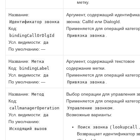
метку.
Название
:
Аргумент, содержащий идентифика
звонка: CallId или DialogId.
Идентификатор звонка
Код
:
Применяется для операций катего
.
bindingCallOrDlgId
Привязка звонка
Усл. видимости:
да
По умолчанию: —
Название
:
Аргумент, содержащий текстовое
Метка
Код
:
содержание метки.
bindingLabel
Усл. видимости:
Применяется для операций катего
да
По умолчанию: —
.
Привязка звонка
Название
:
Выбор операции для управления з
Метод
Код
:
Применяется для операций катего
.
callmanagerOperation
Управление звонком
Усл. видимости:
Возможные варианты:
да
По умолчанию:
(
Поиск звонка
lookupcall
Исходящий вызов
Возвращает идентификатор з