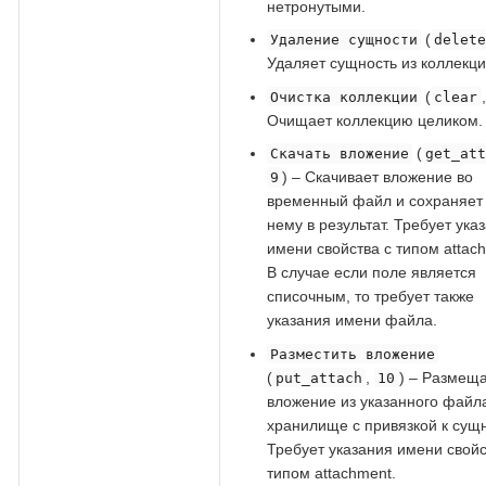
нетронутыми.
(
Удаление сущности
delet
Удаляет сущность из коллекци
(
Очистка коллекции
clear
Очищает коллекцию целиком.
(
Скачать вложение
get_at
) – Скачивает вложение во
9
временный файл и сохраняет 
нему в результат. Требует ука
имени свойства с типом attac
В случае если поле является
списочным, то требует также
указания имени файла.
Разместить вложение
(
,
) – Размещ
put_attach
10
вложение из указанного файл
хранилище с привязкой к сущн
Требует указания имени свойс
типом attachment.