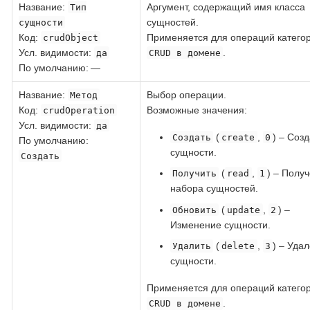
Название
:
Аргумент, содержащий имя класса
Тип
сущностей.
сущности
Код
:
Применяется для операций катего
crudObject
Усл. видимости:
.
да
CRUD в домене
По умолчанию: —
Название
:
Выбор операции.
Метод
Код
:
Возможные значения:
crudOperation
Усл. видимости:
да
(
,
) – Соз
Создать
create
0
По умолчанию:
сущности.
Создать
(
,
) – Полу
Получить
read
1
набора сущностей.
(
,
) –
Обновить
update
2
Изменение сущности.
(
,
) – Уда
Удалить
delete
3
сущности.
Применяется для операций катего
.
CRUD в домене