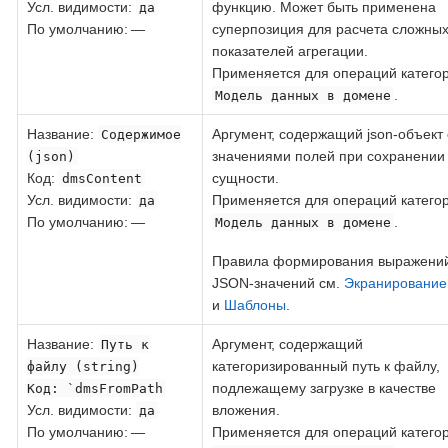
Усл. видимости:
функцию. Может быть применена
да
По умолчанию: —
суперпозиция для расчета сложны
показателей агрегации.
Применяется для операций катего
.
Модель данных в домене
Название
:
Аргумент, содержащий json-объект 
Содержимое
значениями полей при сохранении
(json)
Код
:
сущности.
dmsContent
Усл. видимости:
Применяется для операций катего
да
По умолчанию: —
.
Модель данных в домене
Правила формирования выражений
JSON-значений см.
Экранирование
и
Шаблоны
.
Название
:
Аргумент, содержащий
Путь к
категоризированный путь к файлу,
файлу (string)
подлежащему загрузке в качестве
Код
: `dmsFromPath
Усл. видимости:
вложения.
да
По умолчанию: —
Применяется для операций катего