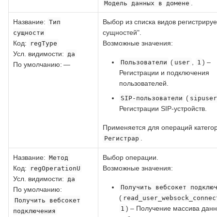
.
Модель данных в домене
Название
:
Выбор из списка видов регистриру
Тип
сущностей".
сущности
Код
:
Возможные значения:
regType
Усл. видимости:
да
(
,
) –
Пользователи
user
1
По умолчанию: —
Регистрации и подключения
пользователей.
(
SIP-пользователи
sipuse
Регистрации SIP-устройств.
Применяется для операций катего
.
Регистрар
Название
:
Выбор операции.
Метод
Код
:
Возможные значения:
regOperationU
Усл. видимости:
да
Получить вебсокет подклю
По умолчанию:
(
read_user_websock_connec
Получить вебсокет
) – Получение массива дан
1
подключения