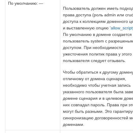
По умолчанию: —
Пользователь должен иметь подхо
права доступа (роль admin или crud
доступа к коллекциям доменного ц
и выставленную опцию
'allow_scrip
По умолчанию в домене создается
пользователь system с разрешены
доступом. При необходимости
ужесточения политик права у этого
пользователя следует отзывать.
Чтобы обратиться к другому домену
отличному от домена сценария,
необходимо чтобы учетная запись
указанного пользователя была зав
домене сценария и в целевом доме
них совпадал пароль. Права при э
могут быть разными. Это гарантиру
синхронизацию договоренностей м
доменами.