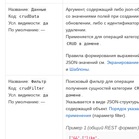
Название
:
Аргумент, содержащий либо json-о
Данные
Код
:
со значениями полей при создании
crudData
Усл. видимости:
обновлении, либо с идентификато
да
По умолчанию: —
удалении.
Применяется для операций катего
.
CRUD в домене
Правила формирования выражений
JSON-значений см.
Экранирование
и
Шаблоны
.
Название
:
Поисковый фильтр для операции
Фильтр
Код
:
получения сущностей категории
crudFilter
C
Усл. видимости:
.
да
домене
По умолчанию: —
Указывается в виде JSON-структуры
содержащей объект.
Порядок указа
применения
(параметр filter).
Пример 1 (общий REST формат)
[
"&&"
,[
"like"
,