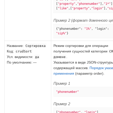
[
"property"
,
"phonenumber"
],
"1*"
]
[
"like"
,[
"property"
,
"login"
],
"si
Пример 2 (формат доменного ц
{
"phonenumber"
: 
"1%"
, 
"login"
: 
"sip%"
}
Название
:
Режим сортировки для операции
Сортировка
Код
:
получения сущностей категории
crudSort
C
Усл. видимости:
.
да
домене
По умолчанию: —
Указывается в виде JSON-структуры
содержащей массив.
Порядок указ
применения
(параметр order).
Пример 1
"phonenumber"
Пример 2
[
"phonenumber"
, 
"login"
]