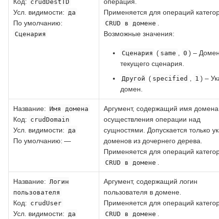
Код
:
операция.
crudDestTD
Усл. видимости:
Применяется для операций катего
да
По умолчанию:
.
CRUD в домене
Возможные значения:
Сценария
(
,
) – Доме
Сценария
same
0
текущего сценария.
(
,
) – У
Другой
specified
1
домен.
Название
:
Аргумент, содержащий имя домена
Имя домена
Код
:
осуществления операции над
crudDomain
Усл. видимости:
сущностями. Допускается только у
да
По умолчанию: —
доменов из дочернего дерева.
Применяется для операций катего
.
CRUD в домене
Название
:
Аргумент, содержащий логин
Логин
пользователя в домене.
пользователя
Код
:
Применяется для операций катего
crudUser
Усл. видимости:
.
да
CRUD в домене