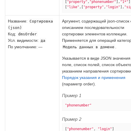
[
"property"
,
"phonenumber"
],
"1*"
]
[
"like"
,[
"property"
,
"login"
],
"si
Название
:
Аргумент, содержащий json-список 
Сортировка
описанием последовательности
(json)
Код
:
сортировки элементов коллекции.
dmsOrder
Усл. видимости:
Применяется для операций катего
да
По умолчанию: —
.
Модель данных в домене
Указывается в виде JSON значения 
поле, список полей, список объекто
указанием направления сортировки
Порядок указания и применения
(параметр order).
Пример 1
"phonenumber"
Пример 2
[
"phonenumber"
, 
"login"
]