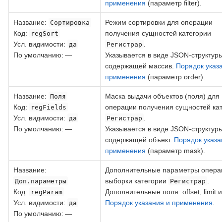
применения
(параметр filter).
Название
:
Режим сортировки для операции
Сортировка
Код
:
получения сущностей категории
regSort
Усл. видимости:
.
да
Регистрар
По умолчанию: —
Указывается в виде JSON-структуры
содержащей массив.
Порядок указ
применения
(параметр order).
Название
:
Маска выдачи объектов (поля) для
Поля
Код
:
операции получения сущностей ка
regFields
Усл. видимости:
.
да
Регистрар
По умолчанию: —
Указывается в виде JSON-структуры
содержащей объект.
Порядок указа
применения
(параметр mask).
Название
:
Дополнительные параметры опера
выборки категории
.
Доп.параметры
Регистрар
Код
:
Дополнительные поля: offset, limit и 
regParam
Усл. видимости:
Порядок указания и применения
.
да
По умолчанию: —