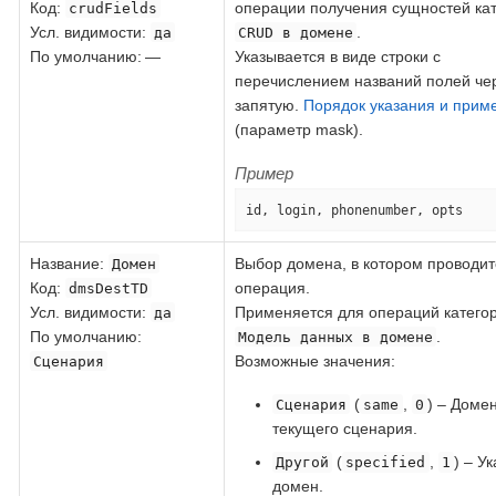
Код
:
операции получения сущностей ка
crudFields
Усл. видимости:
.
да
CRUD в домене
По умолчанию: —
Указывается в виде строки с
перечислением названий полей че
запятую.
Порядок указания и прим
(параметр mask).
Пример
id, login, phonenumber, opts
Название
:
Выбор домена, в котором проводит
Домен
Код
:
операция.
dmsDestTD
Усл. видимости:
Применяется для операций катего
да
По умолчанию:
.
Модель данных в домене
Возможные значения:
Сценария
(
,
) – Доме
Сценария
same
0
текущего сценария.
(
,
) – У
Другой
specified
1
домен.