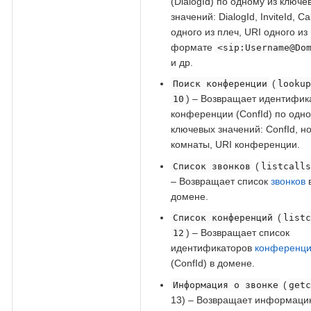
(DialogId) по одному из ключе
значений: DialogId, InviteId, Cal
одного из плеч, URI одного из 
формате
<sip:Username@Do
и др.
(
Поиск конференции
looku
) – Возвращает идентифик
10
конференции (ConfId) по одно
ключевых значений: ConfId, н
комнаты, URI конференции.
(
Список звонков
listcall
– Возвращает список
звонков
домене.
(
Список конференций
list
) – Возвращает список
12
идентификаторов
конференц
(ConfId) в домене.
(
Информация о звонке
get
13) – Возвращает информаци