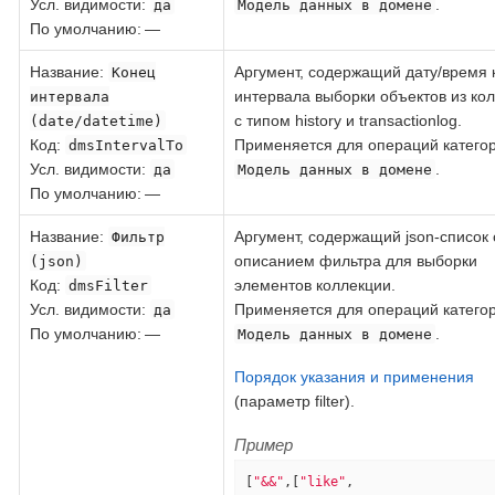
Усл. видимости:
.
да
Модель данных в домене
По умолчанию: —
Название
:
Аргумент, содержащий дату/время 
Конец
интервала выборки объектов из ко
интервала
с типом history и transactionlog.
(date/datetime)
Код
:
Применяется для операций катего
dmsIntervalTo
Усл. видимости:
.
да
Модель данных в домене
По умолчанию: —
Название
:
Аргумент, содержащий json-список 
Фильтр
описанием фильтра для выборки
(json)
Код
:
элементов коллекции.
dmsFilter
Усл. видимости:
Применяется для операций катего
да
По умолчанию: —
.
Модель данных в домене
Порядок указания и применения
(параметр filter).
Пример
[
"&&"
,[
"like"
,