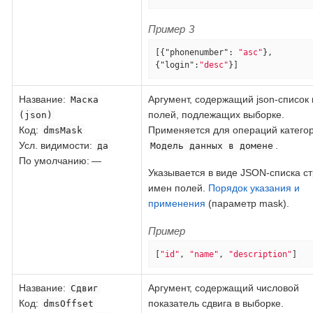
Пример 3
[{
"phonenumber"
: 
"asc"
}, 
{
"login"
:
"desc"
}]
Название
:
Аргумент, содержащий json-список 
Маска
полей, подлежащих выборке.
(json)
Код
:
Применяется для операций катего
dmsMask
Усл. видимости:
.
да
Модель данных в домене
По умолчанию: —
Указывается в виде JSON-списка ст
имен полей.
Порядок указания и
применения
(параметр mask).
Пример
[
"id"
, 
"name"
, 
"description"
]
Название
:
Аргумент, содержащий числовой
Сдвиг
Код
:
показатель сдвига в выборке.
dmsOffset