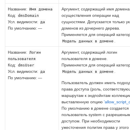
Название
:
Аргумент, содержащий имя домена
Имя домена
Код
:
осуществления операции над
dmsDomain
Усл. видимости:
сущностями. Допускается только у
да
По умолчанию: —
доменов из дочернего дерева.
Применяется для операций катего
.
Модель данных в домене
Название
:
Аргумент, содержащий логин
Логин
пользователя в домене.
пользователя
Код
:
Применяется для операций катего
dmsUser
Усл. видимости:
.
да
Модель данных в домене
По умолчанию: —
Пользователь должен иметь подхо
права доступа (роль, соответству
маршрутам к эндпойнтам коллекции
выставленную опцию
'allow_script_
По умолчанию в домене создается
пользователь system с разрешены
доступом. При необходимости
ужесточения политик права у этого