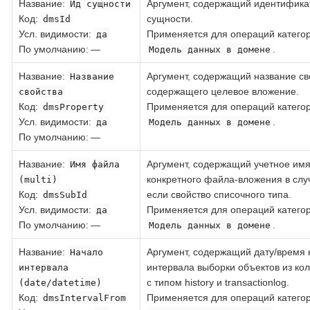
Название
:
Аргумент, содержащий идентифика
Ид сущности
Код
:
сущности.
dmsId
Усл. видимости:
Применяется для операций катего
да
По умолчанию: —
.
Модель данных в домене
Название
:
Аргумент, содержащий название св
Название
содержащего целевое вложение.
свойства
Код
:
Применяется для операций катего
dmsProperty
Усл. видимости:
.
да
Модель данных в домене
По умолчанию: —
Название
:
Аргумент, содержащий учетное им
Имя файла
конкретного файла-вложения в слу
(multi)
Код
:
если свойство списочного типа.
dmsSubId
Усл. видимости:
Применяется для операций катего
да
По умолчанию: —
.
Модель данных в домене
Название
:
Аргумент, содержащий дату/время 
Начало
интервала выборки объектов из ко
интервала
с типом history и transactionlog.
(date/datetime)
Код
:
Применяется для операций катего
dmsIntervalFrom