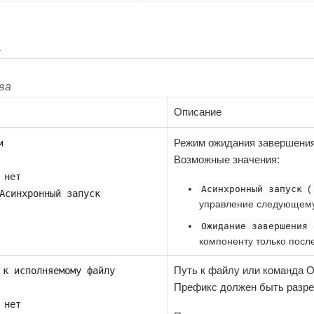
а
ва
Описание
Режим ожидания завершения
м
Возможные значения:
:
нет
(
Асинхронный запуск
Асинхронный запуск
управление следующему
Ожидание завершения
компоненту только посл
Путь к файлу или команда О
 к исполняемому файлу
Префикс должен быть разр
:
нет