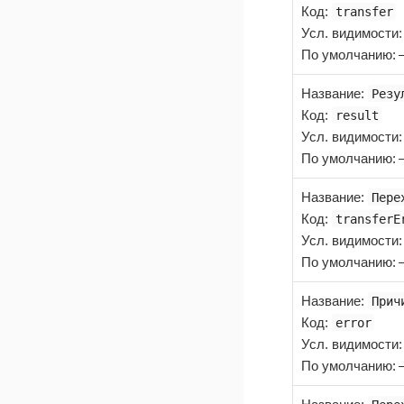
Код
:
transfer
Усл. видимости
По умолчанию:
Название
:
Резу
Код
:
result
Усл. видимости
По умолчанию:
Название
:
Пере
Код
:
transferE
Усл. видимости
По умолчанию:
Название
:
Прич
Код
:
error
Усл. видимости
По умолчанию: