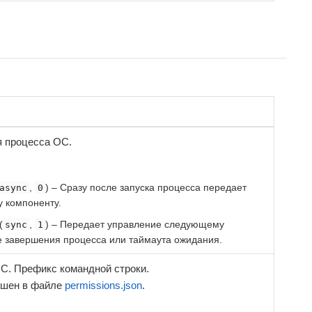
 процесса ОС.
,
) – Сразу после запуска процесса передает
async
0
 компоненту.
(
,
) – Передает управление следующему
sync
1
е завершения процесса или таймаута ожидания.
С. Префикс командной строки.
ешен в файле
permissions.json
.