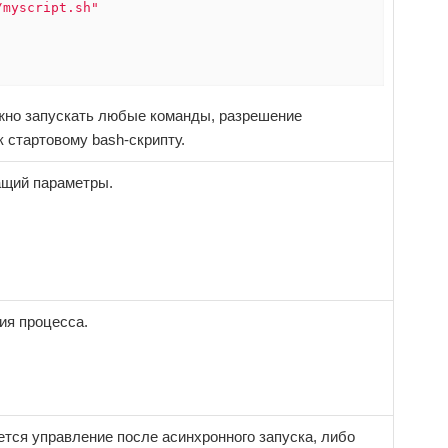
/myscript.sh"
жно запускать любые команды, разрешение
к стартовому bash-скрипту.
ащий параметры.
ия процесса.
ется управление после асинхронного запуска, либо