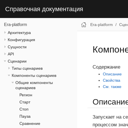
Справочная документация
Era-platform
Era-platform
Сце
Архитектура
Конфигурация
Компоне
Сущности
API
Сценарии
Содержание
Типы сценариев
Описание
Компоненты сценариев
Свойства
Общие компоненты
См. также
сценариев
Регион
Описани
Старт
Стоп
Пауза
Запускает на с
Сравнение
процессом знач