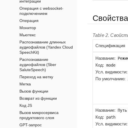
интеграции
Операция с websocket-
подключением
Свойств
Операция
Монитор
Мьютекс
Table 2. Свойст
Распознавание длинных
Спецификация
аудиофайлов (Yandex Cloud
SpeechKit)
Название
:
Режи
Распознавание
аудиофайлов (Sber
Код
:
mode
SaluteSpeech)
Усл. видимости
Переход на метку
По умолчанию:
Метка
Вызов функции
Возврат из функции
Код JS
Название
:
Путь
Вызов микросервиса
Код
:
path
продуктового слоя
Усл. видимости
GPT-запрос