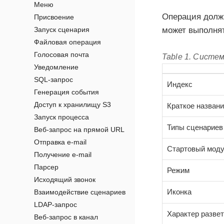
Меню
Операция долж
Присвоение
Запуск сценария
может выполнят
Файловая операция
Голосовая почта
Table 1. Систе
Уведомление
SQL-запрос
Индекс
Генерация события
Доступ к хранилищу S3
Краткое назван
Запуск процесса
Типы сценариев
Веб-запрос на прямой URL
Отправка e-mail
Стартовый мод
Получение e-mail
Парсер
Режим
Исходящий звонок
Иконка
Взаимодействие сценариев
LDAP-запрос
Характер разве
Веб-запрос в канал