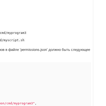
cmd/myprogram3
d/myscript.sh
ов в файле 'permissions.json' должно быть следующее


mon/cmd/myprogram3"
,
