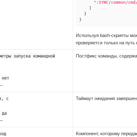
":SYNC/common/cmd
    ]

  }

}
Используя bash-скрипты мо
проверяется только на путь 
Постфикс команды, содерж
метры запуска командной
:
нет
 —
Таймаут ожидания завершен
я, с
:
да
 —
Компонент, которому переда
ход