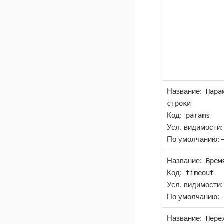
Название
:
Пара
строки
Код
:
params
Усл. видимости
По умолчанию:
Название
:
Врем
Код
:
timeout
Усл. видимости
По умолчанию:
Название
:
Пере