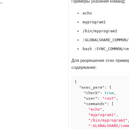
Примеры указания команд:
 —
echo
myprogram1
/bin/myprogram2
:GLOBALSHARE_COMMON/
bash :SYNC_COMMON/cm
Для разрешения этих пример
содержание:
{

"exec_perm"
: {

"check"
: 
true
,

"user"
: 
"root"
,

"commands"
: [

"echo"
,

"myprogram1"
,

"/bin/myprogram2"
,
":GLOBALSHARE/com