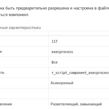
на быть предварительно разрешена и настроена в файл
ься компонент.
мные характеристики
117
ие
execprocess
Все
уль
r_script_component_execproces
Асинхронный
твления
Разветвляющий, замыкающий