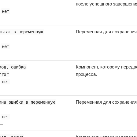
после успешного завершени
:
нет
 —
Переменная для сохранения
льтат в переменную
:
нет
 —
Компонент, которому переда
ход, ошибка
процесса.
rror
:
нет
 —
Переменная для сохранения
ина ошибки в переменную
:
нет
 —